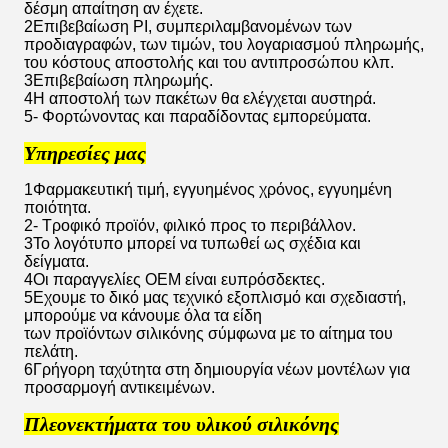
δέσμη απαίτηση αν έχετε.
2Επιβεβαίωση PI, συμπεριλαμβανομένων των
προδιαγραφών, των τιμών, του λογαριασμού πληρωμής,
του κόστους αποστολής και του αντιπροσώπου κλπ.
3Επιβεβαίωση πληρωμής.
4Η αποστολή των πακέτων θα ελέγχεται αυστηρά.
5- Φορτώνοντας και παραδίδοντας εμπορεύματα.
Υπηρεσίες μας
1Φαρμακευτική τιμή, εγγυημένος χρόνος, εγγυημένη
ποιότητα.
2- Τροφικό προϊόν, φιλικό προς το περιβάλλον.
3Το λογότυπο μπορεί να τυπωθεί ως σχέδια και
δείγματα.
4Οι παραγγελίες OEM είναι ευπρόσδεκτες.
5Εχουμε το δικό μας τεχνικό εξοπλισμό και σχεδιαστή,
μπορούμε να κάνουμε όλα τα είδη
των προϊόντων σιλικόνης σύμφωνα με το αίτημα του
πελάτη.
6Γρήγορη ταχύτητα στη δημιουργία νέων μοντέλων για
προσαρμογή αντικειμένων.
Πλεονεκτήματα του υλικού σιλικόνης