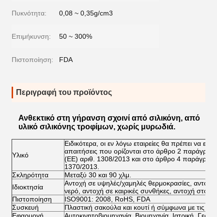
Πυκνότητα:
0,08 ~ 0,35g/cm3
Επιμήκυνση:
50 ~ 300%
Πιστοποίηση:
FDA
Περιγραφή του προϊόντος
Ανθεκτικό στη γήρανση σχοινί από σιλικόνη, από
υλικό σιλικόνης τροφίμων, χωρίς μυρωδιά.
Ειδικότερα, οι εν λόγω εταιρείες θα πρέπει να είνα
απαιτήσεις που ορίζονται στο άρθρο 2 παράγραφο
Υλικό
(ΕΕ) αριθ. 1308/2013 και στο άρθρο 4 παράγραφο
1370/2013.
Σκληρότητα
Μεταξύ 30 και 90 χλμ.
Αντοχή σε υψηλές/χαμηλές θερμοκρασίες, αντοχή σ
Ιδιοκτησία
νερό, αντοχή σε καιρικές συνθήκες, αντοχή στο όζ
Πιστοποίηση
ISO9001: 2008, RoHS, FDA
Συσκευή
Πλαστική σακούλα και κουτί ή σύμφωνα με τις απα
Εφαρμογή
Αυτοκινητοβιομηχανία, Βιομηχανία, Ιατρική, Γεωργ