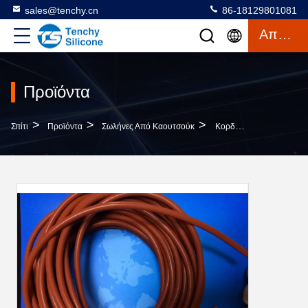
sales@tenchy.cn
86-18129801081
Απόσπασμα
Προϊόντα
>
>
>
Σπίτι
Προϊόντα
Σωλήνες Από Καουτσούκ
Κορδόνι Από Σιλικόνη Τροφίμων Ανθεκτικό Στη Γήρανση Για Στεγανοποίηση Θυρών Και Παραθύρων