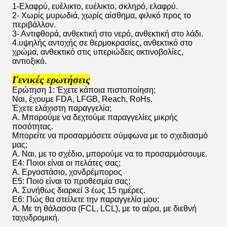
1-Ελαφρύ, ευέλικτο, ευέλικτο, σκληρό, ελαφρύ.
2- Χωρίς μυρωδιά, χωρίς αίσθημα, φιλικό προς το
περιβάλλον.
3- Αντιφθορά, ανθεκτική στο νερό, ανθεκτική στο λάδι.
4.υψηλής αντοχής σε θερμοκρασίες, ανθεκτικό στο
χρώμα, ανθεκτικό στις υπεριώδεις ακτινοβολίες,
αντιοξικό.
Γενικές ερωτήσεις
Ερώτηση 1: Έχετε κάποια πιστοποίηση;
Ναι, έχουμε FDA, LFGB, Reach, RoHs.
Έχετε ελάχιστη παραγγελία;
Α. Μπορούμε να δεχτούμε παραγγελίες μικρής
ποσότητας.
Μπορείτε να προσαρμόσετε σύμφωνα με το σχεδιασμό
μας;
Α. Ναι, με το σχέδιο, μπορούμε να το προσαρμόσουμε.
Ε4: Ποιοι είναι οι πελάτες σας;
Α. Εργοστάσιο, χονδρέμπορος
Ε5: Ποιο είναι το προθεσμία σας;
Α. Συνήθως διαρκεί 3 έως 15 ημέρες.
Ε6: Πώς θα στείλετε την παραγγελία μου;
Α. Με τη θάλασσα (FCL, LCL), με το αέρα, με διεθνή
ταχυδρομική.