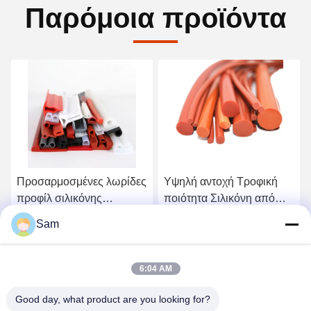
Παρόμοια προϊόντα
Προσαρμοσμένες λωρίδες
Υψηλή αντοχή Τροφική
προφίλ σιλικόνης
ποιότητα Σιλικόνη από
Ευέλικτα ανθεκτικά
καουτσούκ Σκληρή
Sam
πολλαπλά σχήματα για
λωρίδα καλωδίου
Βρείτε την καλύτερη τιμή
Βρείτε την καλύτερη τιμή
μοναδική σφραγίδα και
Ευέλικτη για σφράγιση και
εξειδικευμένες εφαρμογές
μόνωση
6:04 AM
Good day, what product are you looking for?