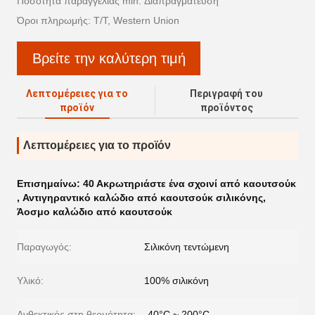
Ποσότητα παραγγελίας min: Διαπραγμάτευση
Όροι πληρωμής: T/T, Western Union
Βρείτε την καλύτερη τιμή
Λεπτομέρειες για το
Περιγραφή του
προϊόν
προϊόντος
Λεπτομέρειες για το προϊόν
Επισημαίνω:
40 Ακρωτηριάστε ένα σχοινί από καουτσούκ
,
Αντιγηραντικό καλώδιο από καουτσούκ σιλικόνης
,
Άοσμο καλώδιο από καουτσούκ
Παραγωγός:
Σιλικόνη τεντώμενη
Υλικό:
100% σιλικόνη
Ανθεκτικός στη θερμότητα:
-40°C ~ 200°C