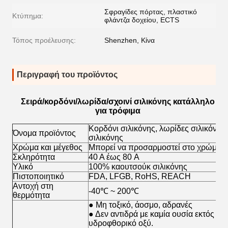
Σφραγίδες πόρτας, πλαστικό
Κτύπημα:
φλάντζα δοχείου, ECTS
Τόπος προέλευσης:
Shenzhen, Κίνα
Περιγραφή του προϊόντος
Σειρά/κορδόνι/λωρίδα/σχοινί σιλικόνης κατάλληλο
για τρόφιμα
Κορδόνι σιλικόνης, λωρίδες σιλικόνης
Όνομα προϊόντος
σιλικόνης
Χρώμα και μέγεθος
Μπορεί να προσαρμοστεί στο χρώμα 
Σκληρότητα
40 A έως 80 A
Υλικό
100% καουτσούκ σιλικόνης
Πιστοποιητικό
FDA, LFGB, RoHS, REACH
Αντοχή στη
-40℃ ~ 200℃
θερμότητα
● Μη τοξικό, άοσμο, αδρανές
● Δεν αντιδρά με καμία ουσία εκτός απ
υδροφθορικό οξύ.