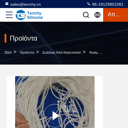
sales@tenchy.cn
86-18129801081
Απόσπασμα
Προϊόντα
>
>
>
Σπίτι
Προϊόντα
Σωλήνες Από Καουτσούκ
Άοσμος 40 Shore Ένα Καλώδιο Από Καουτσούκ Από Σιλικόνη Αντιγήρανση