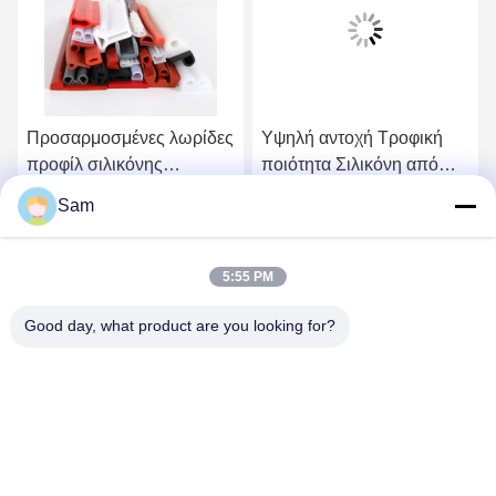
Προσαρμοσμένες λωρίδες
Υψηλή αντοχή Τροφική
προφίλ σιλικόνης
ποιότητα Σιλικόνη από
Ευέλικτα ανθεκτικά
καουτσούκ Σκληρή
Sam
πολλαπλά σχήματα για
λωρίδα καλωδίου
Βρείτε την καλύτερη τιμή
Βρείτε την καλύτερη τιμή
μοναδική σφραγίδα και
Ευέλικτη για σφράγιση και
εξειδικευμένες εφαρμογές
μόνωση
5:55 PM
Good day, what product are you looking for?
SHENZHEN TENCHY SILICONE&RUBBER
CO.,LTD