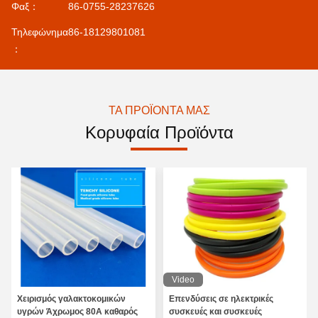
Φαξ：
86-0755-28237626
Τηλεφώνημα
86-18129801081
：
ΤΑ ΠΡΟΪΌΝΤΑ ΜΑΣ
Κορυφαία Προϊόντα
Video
Χειρισμός γαλακτοκομικών
Επενδύσεις σε ηλεκτρικές
υγρών Άχρωμος 80A καθαρός
συσκευές και συσκευές