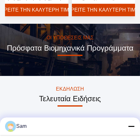
μηχανή
ανθεκτικός στη γήρανση
ΒΡΕΊΤΕ ΤΗΝ ΚΑΛΎΤΕΡΗ ΤΙΜΉ
ΒΡΕΊΤΕ ΤΗΝ ΚΑΛΎΤΕΡΗ ΤΙΜΉ
ΟΙ ΥΠΟΘΈΣΕΙΣ ΜΑΣ
Πρόσφατα Βιομηχανικά Προγράμματα
ΕΚΔΉΛΩΣΗ
Τελευταία Ειδήσεις
Sam