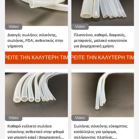
Video
Video
Διαυγές σωλήνες σιλικόνης,
Πλατινένιο, καθαρό, διαφανές,
σωλήνας, FDA, ανθεκτικός στην
μεταφανές, μαλακό καουτσούκ
γήρανση
για βιομηχανική χρήση
ΒΡΕΊΤΕ ΤΗΝ ΚΑΛΎΤΕΡΗ ΤΙΜΉ
ΒΡΕΊΤΕ ΤΗΝ ΚΑΛΎΤΕΡΗ ΤΙΜΉ
Video
Video
Καθαρό ευέλικτο σωλήνα
Σωλήνας σιλικόνης εύκαμπτος
σιλικόνης ανθεκτικό στην φθορά
κατάλληλος για τρόφιμα,
για μηχανή καφέ / βιομηχανική
σκλήρυνσης πλατίνας,