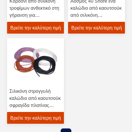
Κορδόνι από σιλικόνη
Άοσμος 40 Shore ένα
τροφίμων ανθεκτικό στη
καλώδιο από καουτσούκ
γήρανση για
από σιλικόνη
στεγανοποίηση θυρών
αντιγήρανση
Βρείτε την καλύτερη τιμή
Βρείτε την καλύτερη τιμή
και παραθύρων
Σιλικόνη στρογγυλή
καλώδιο από καουτσούκ
σφραγίδα πλατίνας
Σκληρωμένη, πυκνότητα
Βρείτε την καλύτερη τιμή
0,08 - 0,35g / cm3