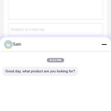
Στείλε
Sam
6:52 PM
Good day, what product are you looking for?
SHENZHEN TENCHY SILICONE&RUBBER
CO.,LTD
sales@tenchy.cn