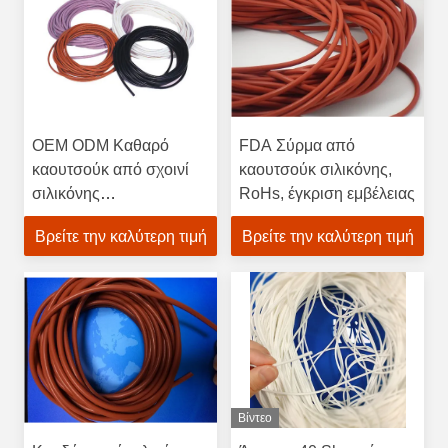
OEM ODM Καθαρό
FDA Σύρμα από
καουτσούκ από σχοινί
καουτσούκ σιλικόνης,
σιλικόνης
RoHs, έγκριση εμβέλειας
Πυροπροστασία για
Βρείτε την καλύτερη τιμή
Βρείτε την καλύτερη τιμή
εξοπλισμό καθαρισμού
νερού
Βίντεο