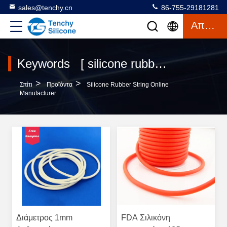
sales@tenchy.cn
86-755-29181281
Απόσπασμα
Keywords [ silicone rubber string ] Match 9 προϊόντα
>
>
Σπίτι
Προϊόντα
Silicone Rubber String Online
Manufacturer
Διάμετρος 1mm
FDA Σιλικόνη