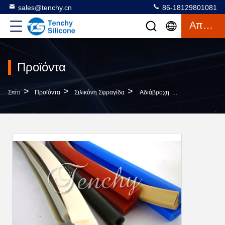
sales@tenchy.cn
86-18129801081
Απόσπασμα
Προϊόντα
>
>
>
Σπίτι
Προϊόντα
Σιλικόνη Σφραγίδα
Αδιάβροχη Ευέλικτη Ταινία Σφραγίδας Από Σιλικόνη Ανθεκτική Στη Σκόνη, Ακτή 60A Έως 90A