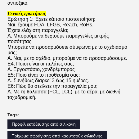
αντιοξικό.
Γενικές ερωτήσεις
Ερώτηση 1: Έχετε κάποια πιστοποίηση;
Ναι, έχουμε FDA, LFGB, Reach, RoHs.
Έχετε ελάχιστη παραγγελία;
Α. Μπορούμε να δεχτούμε παραγγελίες μικρής
ποσότητας.
Μπορείτε να προσαρμόσετε σύμφωνα με το σχεδιασμό
μας;
Α. Ναι, με το σχέδιο, μπορούμε να το προσαρμόσουμε.
Ε4: Ποιοι είναι οι πελάτες σας;
Α. Εργοστάσιο, χονδρέμπορος
Ε5: Ποιο είναι το προθεσμία σας;
Α. Συνήθως διαρκεί 3 έως 15 ημέρες.
Ε6: Πώς θα στείλετε την παραγγελία μου;
Α. Με τη θάλασσα (FCL, LCL), με το αέρα, με διεθνή
ταχυδρομική.
Tags:
Προφίλ εκτόξευσης από σιλικόνη
Τρίχωμα σφράγισης από καουτσούκ σιλικόνης