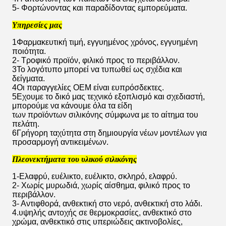
5- Φορτώνοντας και παραδίδοντας εμπορεύματα.
Υπηρεσίες μας
1Φαρμακευτική τιμή, εγγυημένος χρόνος, εγγυημένη
ποιότητα.
2- Τροφικό προϊόν, φιλικό προς το περιβάλλον.
3Το λογότυπο μπορεί να τυπωθεί ως σχέδια και
δείγματα.
4Οι παραγγελίες OEM είναι ευπρόσδεκτες.
5Εχουμε το δικό μας τεχνικό εξοπλισμό και σχεδιαστή,
μπορούμε να κάνουμε όλα τα είδη
των προϊόντων σιλικόνης σύμφωνα με το αίτημα του
πελάτη.
6Γρήγορη ταχύτητα στη δημιουργία νέων μοντέλων για
προσαρμογή αντικειμένων.
Πλεονεκτήματα του υλικού σιλικόνης
1-Ελαφρύ, ευέλικτο, ευέλικτο, σκληρό, ελαφρύ.
2- Χωρίς μυρωδιά, χωρίς αίσθημα, φιλικό προς το
περιβάλλον.
3- Αντιφθορά, ανθεκτική στο νερό, ανθεκτική στο λάδι.
4.υψηλής αντοχής σε θερμοκρασίες, ανθεκτικό στο
χρώμα, ανθεκτικό στις υπεριώδεις ακτινοβολίες,