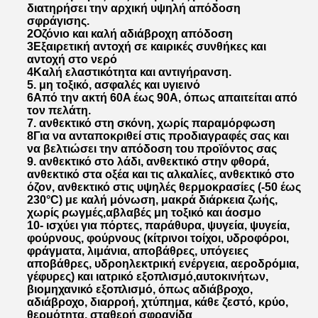
διατηρήσει την αρχική υψηλή απόδοση
σφράγισης.
2Οζόνιο και καλή αδιάβροχη απόδοση
3Εξαιρετική αντοχή σε καιρικές συνθήκες και
αντοχή στο νερό
4Καλή ελαστικότητα και αντιγήρανση.
5. μη τοξικό, ασφαλές και υγιεινό
6Από την ακτή 60A έως 90A, όπως απαιτείται από
τον πελάτη.
7. ανθεκτικό στη σκόνη, χωρίς παραμόρφωση
8Για να ανταποκριθεί στις προδιαγραφές σας και
να βελτιώσει την απόδοση του προϊόντος σας
9. ανθεκτικό στο λάδι, ανθεκτικό στην φθορά,
ανθεκτικό στα οξέα και τις αλκαλίες, ανθεκτικό στο
όζον, ανθεκτικό στις υψηλές θερμοκρασίες (-50 έως
230°C) με καλή μόνωση, μακρά διάρκεια ζωής,
χωρίς ρωγμές,αβλαβές μη τοξικό και άοσμο
10- ισχύει για πόρτες, παράθυρα, ψυγεία, ψυγεία,
φούρνους, φούρνους (κίτρινοι τοίχοι, υδροφόροι,
φράγματα, λιμάνια, αποβάθρες, υπόγειες
αποβάθρες, υδροηλεκτρική ενέργεια, αεροδρόμια,
γέφυρες) και ιατρικό εξοπλισμό,αυτοκινήτων,
βιομηχανικό εξοπλισμό, όπως αδιάβροχο,
αδιάβροχο, διαρροή, χτύπημα, κάθε ζεστό, κρύο,
θερμότητα, σταθερή σφραγίδα