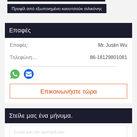
Προφίλ από εξωποιημένο καουτσούκ σιλικόνης
Επαφές
Επαφές:
Mr. Justin Wu
Τηλεφώνημα:
86-18129801081
Επικοινωνήστε τώρα
Στείλε μας ένα μήνυμα.