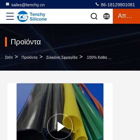
sales@tenchy.cn
86-18129801081
Απόσπασμα
Προϊόντα
>
>
>
Σπίτι
Προϊόντα
Σιλικόνη Σφραγίδα
100% Καθαρός Σωλήνας Μόνωσης Λουρίδων Σφραγίδων Σιλικόνης Για Τα Καλώδια Τροφοδοσίας