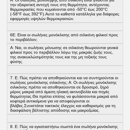
την εξαιρετική αντοχή τους στη θερμότητα, αντέχοντας
θερμοκρασίες που κυμαίνονται από -50°C έως 200°C
(-58°F έως 392°F).Αυτό τα καθιστά κατάλληλα για διάφορες
εφαρμογές υψηλών θερμοκρασιών.
6Ε: Είναι οι σωλήνες μονόκλισης από σιλικόνη φιλικοί προς
το περιβάλλον;
Α: Ναι, οι σωλήνες μόνωσης σε σιλικόνη θεωρούνται γενικά
φιλικοί προς το περιβάλλον λόγω της μακράς ζωής τους,
της ανακυκλώσιμότητάς τους και της μη τοξικής τους
φύσης.
7. Ε: Πώς πρέπει να αποθηκεύονται και να συντηρούνται οι
σωλήνες μονόκλισης σιλικόνης; Α: Οι σωλήνες μονόκλισης
σιλικόνης πρέπει να αποθηκεύονται σε δροσερό, ξηρό
μέρος μακριά από άμεση ηλιακή ακτινοβολία και πηγές
θερμότητας.Θα πρέπει επίσης να φυλάσσονται μακριά από
κοφτερά αντικείμενα για να αποφεύγονται οι
βλάβες.Συνιστάται τακτικός έλεγχος και καθαρισμός για τη
διασφάλιση βέλτιστης απόδοσης και μακροζωίας.
8. Ε: Πώς να εγκαταστήσω σωστά ένα σωλήνα μονόκλισης