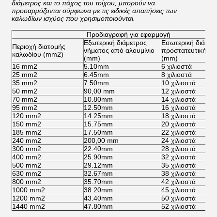
διάμετρος και το πάχος του τοίχου, μπορούν να
προσαρμόζονται σύμφωνα με τις ειδικές απαιτήσεις των
καλωδίων ισχύος που χρησιμοποιούνται.
Προδιαγραφή για εφαρμογή
Εξωτερική διάμετρος
Εσωτερική διάμετ
Περιοχή διατομής
νήματος από αλουμίνιο
προστατευτικής 
καλωδίου (mm2)
(mm)
(mm)
16 mm2
5.10mm
6 χιλιοστά
25 mm2
6.45mm
8 χιλιοστά
35 mm2
7.50mm
10 χιλιοστά
50 mm2
90,00 mm
12 χιλιοστά
70 mm2
10.80mm
14 χιλιοστά
95 mm2
12.50mm
16 χιλιοστά
120 mm2
14.25mm
18 χιλιοστά
150 mm2
15.75mm
20 χιλιοστά
185 mm2
17.50mm
22 χιλιοστά
240 mm2
200,00 mm
24 χιλιοστά
300 mm2
22.40mm
28 χιλιοστά
400 mm2
25.90mm
32 χιλιοστά
500 mm2
29.12mm
35 χιλιοστά
630 mm2
32.67mm
38 χιλιοστά
800 mm2
35.70mm
42 χιλιοστά
1000 mm2
38.20mm
45 χιλιοστά
1200 mm2
43.40mm
50 χιλιοστά
1440 mm2
47.80mm
52 χιλιοστά