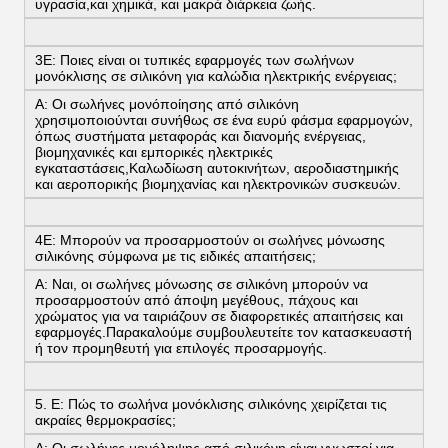
υγρασία,και χημικά, και μακρά διάρκεια ζωής.
3Ε: Ποιες είναι οι τυπικές εφαρμογές των σωλήνων
μονόκλισης σε σιλικόνη για καλώδια ηλεκτρικής ενέργειας;
Α: Οι σωλήνες μονόποίησης από σιλικόνη
χρησιμοποιούνται συνήθως σε ένα ευρύ φάσμα εφαρμογών,
όπως συστήματα μεταφοράς και διανομής ενέργειας,
βιομηχανικές και εμπορικές ηλεκτρικές
εγκαταστάσεις,Καλωδίωση αυτοκινήτων, αεροδιαστημικής
και αεροπορικής βιομηχανίας και ηλεκτρονικών συσκευών.
4Ε: Μπορούν να προσαρμοστούν οι σωλήνες μόνωσης
σιλικόνης σύμφωνα με τις ειδικές απαιτήσεις;
Α: Ναι, οι σωλήνες μόνωσης σε σιλικόνη μπορούν να
προσαρμοστούν από άποψη μεγέθους, πάχους και
χρώματος για να ταιριάζουν σε διαφορετικές απαιτήσεις και
εφαρμογές.Παρακαλούμε συμβουλευτείτε τον κατασκευαστή
ή τον προμηθευτή για επιλογές προσαρμογής.
5. Ε: Πώς το σωλήνα μονόκλισης σιλικόνης χειρίζεται τις
ακραίες θερμοκρασίες;
Α: Οι σωλήνες μονόληψης από σιλικόνη είναι γνωστοί για