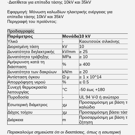
·Διατίθεται για επίπεδα τάσης 10kV και 35kV
Εφαρμογή: Μόνωση καλωδίων ηλεκτρικής ενέργειας για
επίπεδα τάσης 10kV και 35kV
Περιγραφή του προϊόντος:
Προδιαγραφές
Παράμετρος
Μονάδα
10 kV
Υλικό
-
Καουτσούκ σιλικόνης
Διορισμένη τάση
kV
10
Δυνατότητα διηλεκτρικής
kV/mm
≥ 25
Δυνατότητα τράβηξης
MPa
≥ 10
Αμήκρυνση κατά τη
%
≥ 400
διάσπαση
Δυνατότητα των δακρύων
kN/m
≥ 20
Αντίσταση όγκου
Ω·μ
≥ 1 x 10^14
Απορρόφηση νερού
%
≤ 0.5
Συνεχή θερμοκρασία
°C
-50 έως +180
λειτουργίας
Πυροδοσία
-
UL 94 V-0 ή ανώτερο
Προσαρμόσιμη με βάση το
Εσωτερική διάμετρος
χμ
καλώδιο
Δάχος τοίχου
χμ
Προσαρμόσιμη βάσει τάσης
Προσαρμόσιμη με βάση τη
Διάρκεια
m
ζήτηση
Παρακαλούμε σημειώστε ότι οι διαστάσεις, όπως η εσωτερική