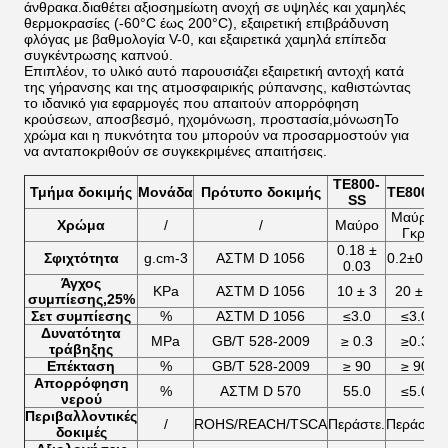
άνθρακα.διαθέτει αξιοσημείωτη ανοχή σε υψηλές και χαμηλές
θερμοκρασίες (-60°C έως 200°C), εξαιρετική επιβράδυνση
φλόγας με βαθμολογία V-0, και εξαιρετικά χαμηλά επίπεδα
συγκέντρωσης καπνού.
Επιπλέον, το υλικό αυτό παρουσιάζει εξαιρετική αντοχή κατά
της γήρανσης και της ατμοσφαιρικής ρύπανσης, καθιστώντας
το ιδανικό για εφαρμογές που απαιτούν απορρόφηση
κρούσεων, αποσβεσμό, ηχομόνωση, προστασία,μόνωσηΤο
χρώμα και η πυκνότητα του μπορούν να προσαρμοστούν για
να ανταποκριθούν σε συγκεκριμένες απαιτήσεις.
ΤΕ800-
Τμήμα δοκιμής
Μονάδα
Πρότυπο δοκιμής
ΤΕ800-S
SS
Μαύρο/
Χρώμα
/
/
Μαύρο
Γκρι
0.18 ±
Σφιχτότητα
g.cm-3
ΑΣTM D 1056
0.2±0.03
0.03
Άγχος
KPa
ΑΣTM D 1056
10 ± 3
20 ± 3
συμπίεσης,25%
Σετ συμπίεσης
%
ΑΣTM D 1056
≤3.0
≤3.0
Δυνατότητα
MPa
GB/T 528-2009
≥ 0.3
≥0.3
τράβηξης
Επέκταση
%
GB/T 528-2009
≥ 90
≥ 90
Απορρόφηση
%
ΑΣTM D 570
55.0
≤5.0
νερού
Περιβαλλοντικές
/
ROHS/REACH/TSCA
Περάστε.
Περάστε.
δοκιμές