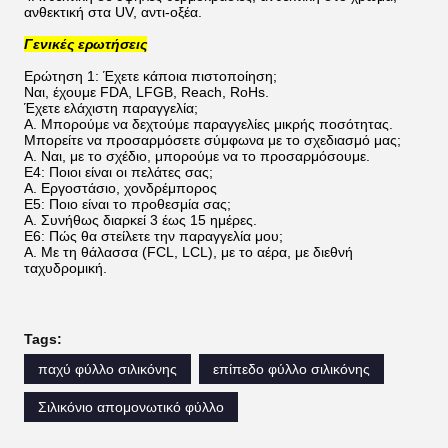
ανθεκτική στα UV, αντι-οξέα.
Γενικές ερωτήσεις
Ερώτηση 1: Έχετε κάποια πιστοποίηση;
Ναι, έχουμε FDA, LFGB, Reach, RoHs.
Έχετε ελάχιστη παραγγελία;
Α. Μπορούμε να δεχτούμε παραγγελίες μικρής ποσότητας.
Μπορείτε να προσαρμόσετε σύμφωνα με το σχεδιασμό μας;
Α. Ναι, με το σχέδιο, μπορούμε να το προσαρμόσουμε.
Ε4: Ποιοι είναι οι πελάτες σας;
Α. Εργοστάσιο, χονδρέμπορος
Ε5: Ποιο είναι το προθεσμία σας;
Α. Συνήθως διαρκεί 3 έως 15 ημέρες.
Ε6: Πώς θα στείλετε την παραγγελία μου;
Α. Με τη θάλασσα (FCL, LCL), με το αέρα, με διεθνή
ταχυδρομική.
Tags:
παχύ φύλλο σιλικόνης
επίπεδο φύλλο σιλικόνης
Σιλικόνιο απομονωτικό φύλλο