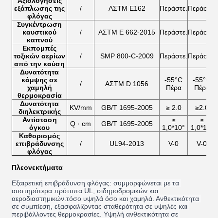
Αξιολογήσεις
εξάπλωσης της
/
ΑΣTM E162
Περάστε.
Περάστε.
φλόγας
Συγκέντρωση
καυστικού
/
ΑΣTM E 662-2015
Περάστε.
Περάστε.
καπνού
Εκπομπές
τοξικών αερίων
/
SMP 800-C-2009
Περάστε.
Περάστε.
από την καύση
Δυνατότητα
κάμψης σε
-55°C
-55°C
/
ΑΣTM D 1056
χαμηλή
Πέρα
Πέρα
θερμοκρασία
Δυνατότητα
KV/mm
GB/T 1695-2005
≥ 2.0
≥2.0
διηλεκτρικής
Αντίσταση
≥
≥
Q · cm
GB/T 1695-2005
όγκου
1,0*10°
1,0*10"
Καθορισμός
επιβράδυνσης
/
UL94-2013
V-0
V-0
φλόγας
Πλεονεκτήματα
Εξαιρετική επιβράδυνση φλόγας: συμμορφώνεται με τα 
αυστηρότερα πρότυπα UL, σιδηροδρομικών και 
αεροδιαστημικών.τόσο υψηλά όσο και χαμηλά. Ανθεκτικότητα 
σε συμπίεση, εξασφαλίζοντας σταθερότητα σε υψηλές και 
περιβάλλοντες θερμοκρασίες. Υψηλή ανθεκτικότητα σε 