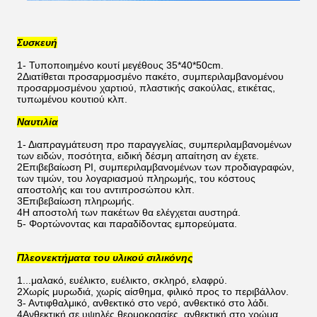
Συσκευή
1- Τυποποιημένο κουτί μεγέθους 35*40*50cm.
2Διατίθεται προσαρμοσμένο πακέτο, συμπεριλαμβανομένου
προσαρμοσμένου χαρτιού, πλαστικής σακούλας, ετικέτας,
τυπωμένου κουτιού κλπ.
Ναυτιλία
1- Διαπραγμάτευση προ παραγγελίας, συμπεριλαμβανομένων
των ειδών, ποσότητα, ειδική δέσμη απαίτηση αν έχετε.
2Επιβεβαίωση PI, συμπεριλαμβανομένων των προδιαγραφών,
των τιμών, του λογαριασμού πληρωμής, του κόστους
αποστολής και του αντιπροσώπου κλπ.
3Επιβεβαίωση πληρωμής.
4Η αποστολή των πακέτων θα ελέγχεται αυστηρά.
5- Φορτώνοντας και παραδίδοντας εμπορεύματα.
Πλεονεκτήματα του υλικού σιλικόνης
1...μαλακό, ευέλικτο, ευέλικτο, σκληρό, ελαφρύ.
2Χωρίς μυρωδιά, χωρίς αίσθημα, φιλικό προς το περιβάλλον.
3- Αντιφθαλμικό, ανθεκτικό στο νερό, ανθεκτικό στο λάδι.
4Ανθεκτική σε υψηλές θερμοκρασίες, ανθεκτική στο χρώμα,