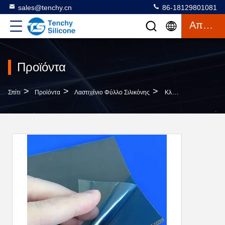
sales@tenchy.cn
86-18129801081
Απόσπασμα
Προϊόντα
>
>
>
Σπίτι
Προϊόντα
Λαστιχένιο Φύλλο Σιλικόνης
Κλειστός Κυττάρων Σιλικόνης Σφουγγαριών Υψηλής Θερμοκρασίας Ανθεκτικός Χρώματος Φύλλων Πολυ