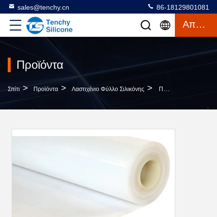
sales@tenchy.cn
86-18129801081
Απόσπασμα
Προϊόντα
>
>
>
Σπίτι
Προϊόντα
Λαστιχένιο Φύλλο Σιλικόνης
Προσαρμοσμένο Έγχρωμο Διαφανές Φύλλο Σιλικόνης Από Καουτσούκ Ανθεκτικό Στην UV, Πάχος 1-50mm