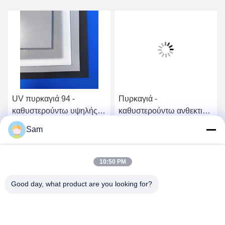
UV πυρκαγιά 94 -
Πυρκαγιά -
καθυστερούντω υψηλής
καθυστερούντω ανθεκτικό
θερμοκρασίας λαστιχένιες
στη θερμότητα λαστιχένιο
Sam
λουρίδες φύλλων
χαλί σιλικόνης αφρού
Βρείτε την καλύτερη τιμή
Βρείτε την καλύτερη τιμή
σιλικόνης λαστιχένιες
λουρίδων υγρό
10:50 PM
Good day, what product are you looking for?
SHENZHEN TENCHY SILICONE&RUBBER