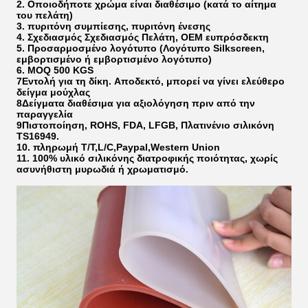
2. Οποιοδήποτε χρώμα είναι διαθέσιμο (κατά το αίτημα
του πελάτη)
3. πυριτόνη συμπίεσης, πυριτόνη ένεσης
4. Σχεδιασμός Σχεδιασμός Πελάτη, OEM ευπρόσδεκτη
5. Προσαρμοσμένο λογότυπο (Λογότυπο Silkscreen,
εμβορτισμένο ή εμβορτισμένο λογότυπο)
6. MOQ 500 KGS
7Εντολή για τη δίκη.
Αποδεκτό, μπορεί να γίνει ελεύθερο
δείγμα μούχλας
8Δείγματα διαθέσιμα για αξιολόγηση πριν από την
παραγγελία
9Πιστοποίηση, ROHS, FDA, LFGB, Πλατινένιο σιλικόνη
TS16949.
10. πληρωμή T/T,L/C,Paypal,Western Union
11. 100% υλικό σιλικόνης διατροφικής ποιότητας, χωρίς
ασυνήθιστη μυρωδιά ή χρωματισμό.