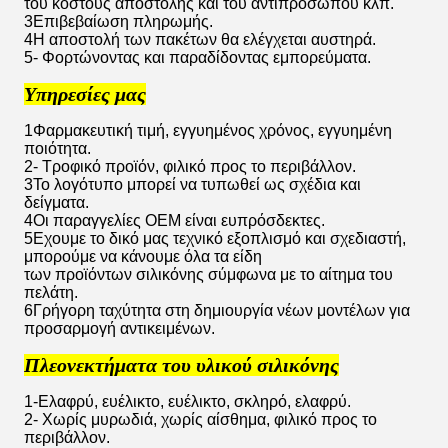
του κόστους αποστολής και του αντιπροσώπου κλπ.
3Επιβεβαίωση πληρωμής.
4Η αποστολή των πακέτων θα ελέγχεται αυστηρά.
5- Φορτώνοντας και παραδίδοντας εμπορεύματα.
Υπηρεσίες μας
1Φαρμακευτική τιμή, εγγυημένος χρόνος, εγγυημένη
ποιότητα.
2- Τροφικό προϊόν, φιλικό προς το περιβάλλον.
3Το λογότυπο μπορεί να τυπωθεί ως σχέδια και
δείγματα.
4Οι παραγγελίες OEM είναι ευπρόσδεκτες.
5Εχουμε το δικό μας τεχνικό εξοπλισμό και σχεδιαστή,
μπορούμε να κάνουμε όλα τα είδη
των προϊόντων σιλικόνης σύμφωνα με το αίτημα του
πελάτη.
6Γρήγορη ταχύτητα στη δημιουργία νέων μοντέλων για
προσαρμογή αντικειμένων.
Πλεονεκτήματα του υλικού σιλικόνης
1-Ελαφρύ, ευέλικτο, ευέλικτο, σκληρό, ελαφρύ.
2- Χωρίς μυρωδιά, χωρίς αίσθημα, φιλικό προς το
περιβάλλον.