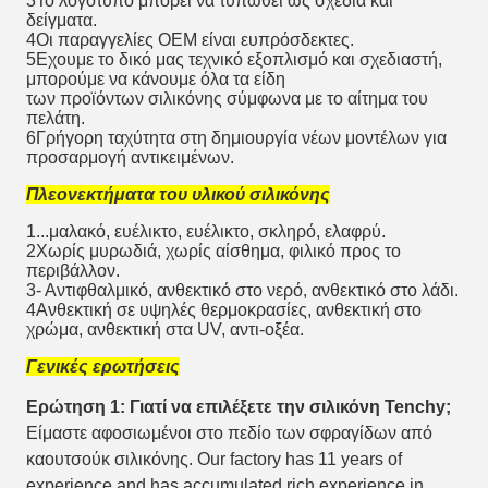
3Το λογότυπο μπορεί να τυπωθεί ως σχέδια και
δείγματα.
4Οι παραγγελίες OEM είναι ευπρόσδεκτες.
5Εχουμε το δικό μας τεχνικό εξοπλισμό και σχεδιαστή,
μπορούμε να κάνουμε όλα τα είδη
των προϊόντων σιλικόνης σύμφωνα με το αίτημα του
πελάτη.
6Γρήγορη ταχύτητα στη δημιουργία νέων μοντέλων για
προσαρμογή αντικειμένων.
Πλεονεκτήματα του υλικού σιλικόνης
1...μαλακό, ευέλικτο, ευέλικτο, σκληρό, ελαφρύ.
2Χωρίς μυρωδιά, χωρίς αίσθημα, φιλικό προς το
περιβάλλον.
3- Αντιφθαλμικό, ανθεκτικό στο νερό, ανθεκτικό στο λάδι.
4Ανθεκτική σε υψηλές θερμοκρασίες, ανθεκτική στο
χρώμα, ανθεκτική στα UV, αντι-οξέα.
Γενικές ερωτήσεις
Ερώτηση 1: Γιατί να επιλέξετε την σιλικόνη Tenchy;
Είμαστε αφοσιωμένοι στο πεδίο των σφραγίδων από
καουτσούκ σιλικόνης. Our factory has 11 years of
experience and has accumulated rich experience in