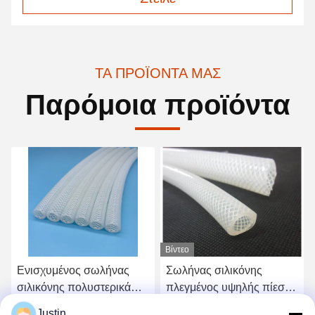
ΤΑ ΠΡΟΪΌΝΤΑ ΜΑΣ
Παρόμοια προϊόντα
Βίντεο
Ενισχυμένος σωλήνας
Σωλήνας σιλικόνης
σιλικόνης πολυστερικά
πλεγμένος υψηλής πίεσης
πλεγμένος ανθεκτικός σε
FDA Food Grade για
Justin