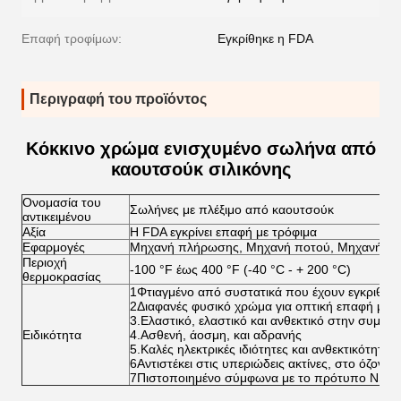
Επαφή τροφίμων:
Εγκρίθηκε η FDA
Περιγραφή του προϊόντος
Κόκκινο χρώμα ενισχυμένο σωλήνα από
καουτσούκ σιλικόνης
Ονομασία του
Σωλήνες με πλέξιμο από καουτσούκ
αντικειμένου
Αξία
Η FDA εγκρίνει επαφή με τρόφιμα
Εφαρμογές
Μηχανή πλήρωσης, Μηχανή ποτού, Μηχανή π
Περιοχή
-100 °F έως 400 °F (-40 °C - + 200 °C)
θερμοκρασίας
1Φτιαγμένο από συστατικά που έχουν εγκριθεί 
2Διαφανές φυσικό χρώμα για οπτική επαφή με τ
3.Ελαστικό, ελαστικό και ανθεκτικό στην συμπίε
Ειδικότητα
4.Ασθενή, άοσμη, και αδρανής
5.Καλές ηλεκτρικές ιδιότητες και ανθεκτικότητα 
6Αντιστέκει στις υπεριώδεις ακτίνες, στο όζον, σ
7Πιστοποιημένο σύμφωνα με το πρότυπο NSF 5