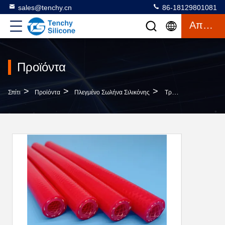
sales@tenchy.cn
86-18129801081
Απόσπασμα
Προϊόντα
>
>
>
Σπίτι
Προϊόντα
Πλεγμένο Σωλήνα Σιλικόνης
Τροφική Ποιότητα Ευέλικτος Ενισχυμένος Πλεγμένος Σωλήνας Σιλικόνης Κόκκινο Χρώμα