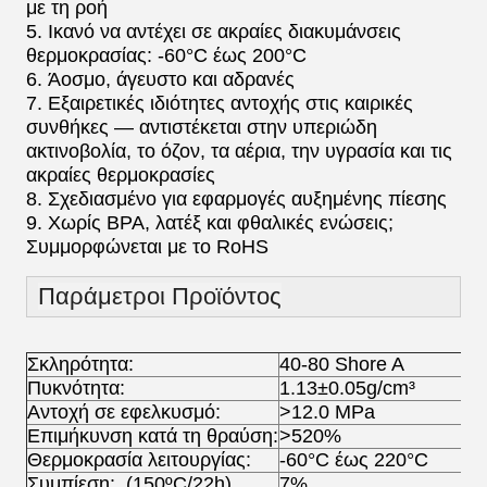
με τη ροή
5. Ικανό να αντέχει σε ακραίες διακυμάνσεις
θερμοκρασίας: -60°C έως 200°C
6. Άοσμο, άγευστο και αδρανές
7. Εξαιρετικές ιδιότητες αντοχής στις καιρικές
συνθήκες — αντιστέκεται στην υπεριώδη
ακτινοβολία, το όζον, τα αέρια, την υγρασία και τις
ακραίες θερμοκρασίες
8. Σχεδιασμένο για εφαρμογές αυξημένης πίεσης
9. Χωρίς BPA, λατέξ και φθαλικές ενώσεις;
Συμμορφώνεται με το RoHS
Παράμετροι Προϊόντος
Σκληρότητα:
40-80 Shore A
Πυκνότητα:
1.13±0.05g/cm³
Αντοχή σε εφελκυσμό:
>12.0 MPa
Επιμήκυνση κατά τη θραύση:
>520%
Θερμοκρασία λειτουργίας:
-60°C έως 220°C
Συμπίεση: (150ºC/22h)
7%