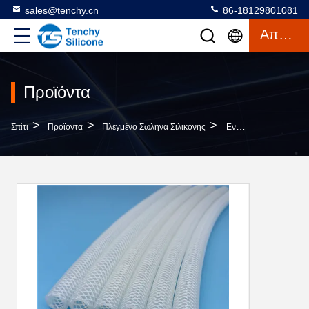
sales@tenchy.cn
86-18129801081
Απόσπασμα
Προϊόντα
>
>
>
Σπίτι
Προϊόντα
Πλεγμένο Σωλήνα Σιλικόνης
Ενισχυμένος Σωλήνας Σιλικόνης Πολυστερικά Πλεγμένος Ανθεκτικός Σε Υψηλές Θερμοκρασίες Σε Φαρμακευτικά Δοχεία