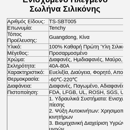
Σωλήνα Σιλικόνης
Αριθμός Είδους:
TS-SBT005
Επωνυμία:
Tenchy
Τόπος
Guangdong, Κίνα
Προέλευσης:
Υλικό:
100% Καθαρή Πρώτη Ύλη Σιλικόν
Μέγεθος:
Προσαρμοσμένο
Χρώμα:
Διαφανές, Ημιδιαφανές, Μαύρο, Μ
Σκληρότητα:
40A-80A
Χαρακτηριστικό:
Ευελιξία, Διαύγεια, Φορητό, Αποσ
Θερμοκρασία:
-60℃-220℃
Διαφάνεια:
Διαφανές, Παγωμένο, Αδιαφανές
Πιστοποίηση:
FDA, LFGB, UL, ROSH, SGS, UPS
1. Υδραυλικά Συστήματα: Ενισχυμ
πίεσης
2. Ψύξη Αυτοκινήτων: Χρησιμοποιε
κινητήρων
3. Βιομηχανική Διαχείριση Υγρών:
υγρών