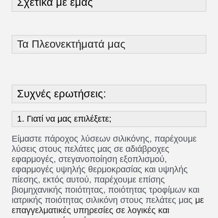
Justin
9:51 AM
Good day, what product are you looking for?
Πληρωμή/Αποστολή