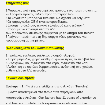
Υπηρεσίες μας
1Φαρμακευτική τιμή, εγγυημένος χρόνος, εγγυημένη ποιότητα.
2- Τροφικό προϊόν, φιλικό προς το περιβάλλον.
3Το λογότυπο μπορεί να τυπωθεί ως σχέδια και δείγματα.
4Οι παραγγελίες OEM είναι ευπρόσδεκτες.
5Εχουμε το δικό μας τεχνικό εξοπλισμό και σχεδιαστή,
μπορούμε να κάνουμε όλα τα είδη
των προϊόντων σιλικόνης σύμφωνα με το αίτημα του πελάτη.
6Γρήγορη ταχύτητα στη δημιουργία νέων μοντέλων για
προσαρμογή αντικειμένων.
Πλεονεκτήματα του υλικού σιλικόνης
1...μαλακό, ευέλικτο, ευέλικτο, σκληρό, ελαφρύ.
2Χωρίς μυρωδιά, χωρίς αίσθημα, φιλικό προς το περιβάλλον.
3- Αντιφθαλμικό, ανθεκτικό στο νερό, ανθεκτικό στο λάδι.
4Ανθεκτική σε υψηλές θερμοκρασίες, ανθεκτική στο χρώμα,
ανθεκτική στα UV, αντι-οξέα.
Γενικές ερωτήσεις
Ερώτηση 1: Γιατί να επιλέξετε την σιλικόνη Tenchy;
Είμαστε αφοσιωμένοι στο πεδίο των σφραγίδων από
καουτσούκ σιλικόνης. Our factory has 11 years of experience
and has accumulated rich experience in silicone rubber