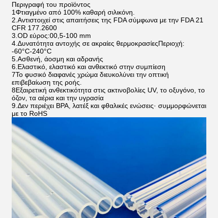
Περιγραφή του προϊόντος
1Φτιαγμένο από 100% καθαρή σιλικόνη.
2.Αντιστοιχεί στις απαιτήσεις της FDA σύμφωνα με την FDA 21
CFR 177.2600
3.OD εύρος:00,5-100 mm
4.Δυνατότητα αντοχής σε ακραίες θερμοκρασίεςΠεριοχή:
-60°C-240°C
5.Ασθενή, άοσμη και αδρανής
6.Ελαστικό, ελαστικό και ανθεκτικό στην συμπίεση
7Το φυσικό διαφανές χρώμα διευκολύνει την οπτική
επιβεβαίωση της ροής.
8Εξαιρετική ανθεκτικότητα στις ακτινοβολίες UV, το οξυγόνο, το
όζον, τα αέρια και την υγρασία
9.Δεν περιέχει BPA, λατέξ και φθαλικές ενώσεις· συμμορφώνεται
με το RoHS