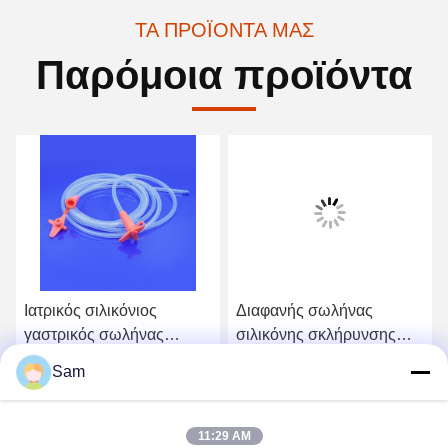
ΤΑ ΠΡΟΪΌΝΤΑ ΜΑΣ
Παρόμοια προϊόντα
Ιατρικός σιλικόνιος
Διαφανής σωλήνας
γαστρικός σωλήνας
σιλικόνης σκλήρυνσης
τροφοδοσίας 4-20FR για
πλατίνας για οικιακή
Sam
εντερική διατροφή
ζυθοποιία για μεταφορά
Βρείτε την καλύτερη τιμή
Βρείτε την καλύτερη τιμή
υγρών
11:29 AM