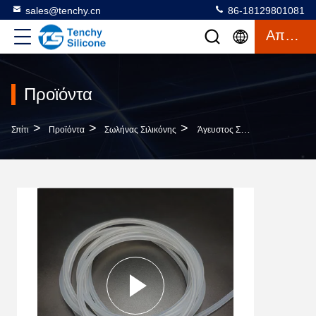
sales@tenchy.cn
86-18129801081
Απόσπασμα
Προϊόντα
>
>
>
Σπίτι
Προϊόντα
Σωλήνας Σιλικόνης
Άγευστος Σωλήνας Σιλικόνης 30A Food Grade Με Επούλωση Πλατίνας