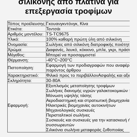
σιλικόνης από πλατίνα για
επεξεργασία τροφίμων
Τόπος προέλευσης:
Γκουανγκντόνγκ, Κίνα
Ετικέτα:
Τεντσάι
Αριθμός μοντέλου:
TS-TC9675
Υλικό:
100% καθαρή πρώτη ύλη από σιλικόνη
Ονομασία:
Σωλήνες από σιλικόνη διατροφικής ποιότητας
Χρώμα:
Διαφανές, λευκό, κόκκινο, μπλε, γκρι, πράσινο,
Μέγεθος:
Μπορεί να προσαρμοστεί
Θέρμανση:
-40
°C
~200
°C
Εφαρμογή των προδιαγραφών που αναφέροντα
Πιστοποίηση:
παρόντος άρθρου
Χαρακτηριστικό:
Φιλικό προς το περιβάλλον
Ασφαλής και αξιόπι
Σκληρότητα:
30-80A
Εξοπλισμός μεταποίησης τροφίμων
Σωλήνες διανομής υγρών γαλακτοκομικών προ
Μόνωση υψηλής τάσης
Αεροδιαστημική και στρατιωτική βιομηχανία
Εφαρμογή:
Ηλεκτρικές βιομηχανίες αυτοκινήτων
Μηχανολογικές συσκευές
Περισταλτικοί σωλήνες
Συσκευές και συσκευές για την κατασκευή ή τη
συσσωρευτών
Σιλικόνιο σωλήνα μεταφοράς ζυθοποιίας