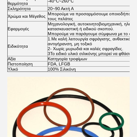
-40°C~260°C
θερμότητα
Σκληρότητα
20~90 Ακτή Α
Μπορούμε να προσαρμόσουμε οποιοδήποτε χρ
Χρώμα και Μέγεθος
τους πελάτες
Μηχανολογική, αυτοκινητοβιομηχανική, ηλεκτρ
Εφαρμογές
κατασκευαστική ή ειδικού σκοπού.
Μπορούμε να παράγουμε σύμφωνα με το σχέδ
1.Με καλή λειτουργία σφράγισης, ανθεκτικότητ
αντιγήρανση, μη τοξικό
Ειδικότητα
2- Χωρίς μυρωδιά και καλές σφραγίδες.
3Το ειδικό υλικό σιλικόνης μπορεί να φθάσει 
Αξία
Κατηγορία τροφίμων
Πιστοποίηση
FDA, LFGB
Υλικό
100% Σιλικόνη