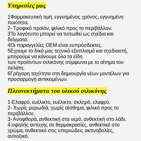
Υπηρεσίες μας
1Φαρμακευτική τιμή, εγγυημένος χρόνος, εγγυημένη
ποιότητα.
2- Τροφικό προϊόν, φιλικό προς το περιβάλλον.
3Το λογότυπο μπορεί να τυπωθεί ως σχέδια και
δείγματα.
4Οι παραγγελίες OEM είναι ευπρόσδεκτες.
5Εχουμε το δικό μας τεχνικό εξοπλισμό και σχεδιαστή,
μπορούμε να κάνουμε όλα τα είδη
των προϊόντων σιλικόνης σύμφωνα με το αίτημα του
πελάτη.
6Γρήγορη ταχύτητα στη δημιουργία νέων μοντέλων για
προσαρμογή αντικειμένων.
Πλεονεκτήματα του υλικού σιλικόνης
1-Ελαφρύ, ευέλικτο, ευέλικτο, σκληρό, ελαφρύ.
2- Χωρίς μυρωδιά, χωρίς αίσθημα, φιλικό προς το
περιβάλλον.
3- Αντιφθορά, ανθεκτική στο νερό, ανθεκτική στο λάδι.
4.υψηλής αντοχής σε θερμοκρασίες, ανθεκτικό στο
χρώμα, ανθεκτικό στις υπεριώδεις ακτινοβολίες,
αντιοξικό.