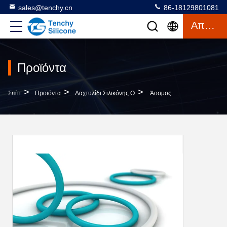
sales@tenchy.cn
86-18129801081
Απόσπασμα
Προϊόντα
>
>
>
Σπίτι
Προϊόντα
Δαχτυλίδι Σιλικόνης Ο
Άοσμος Χρωματιστή Σιλικόνη O Δαχτυλίδια Διαμέτρου 20 Mm Έως 1500 Mm Για Σφραγίσματα