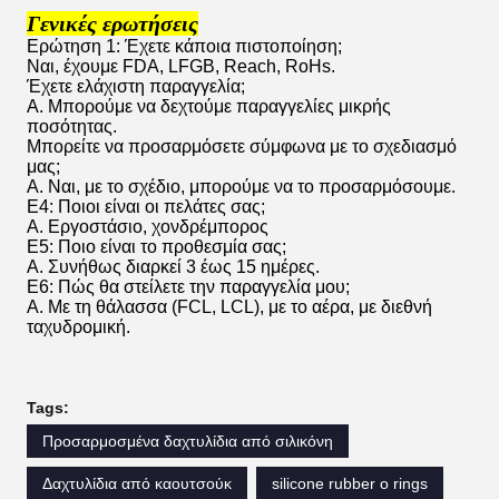
Γενικές ερωτήσεις
Ερώτηση 1: Έχετε κάποια πιστοποίηση;
Ναι, έχουμε FDA, LFGB, Reach, RoHs.
Έχετε ελάχιστη παραγγελία;
Α. Μπορούμε να δεχτούμε παραγγελίες μικρής
ποσότητας.
Μπορείτε να προσαρμόσετε σύμφωνα με το σχεδιασμό
μας;
Α. Ναι, με το σχέδιο, μπορούμε να το προσαρμόσουμε.
Ε4: Ποιοι είναι οι πελάτες σας;
Α. Εργοστάσιο, χονδρέμπορος
Ε5: Ποιο είναι το προθεσμία σας;
Α. Συνήθως διαρκεί 3 έως 15 ημέρες.
Ε6: Πώς θα στείλετε την παραγγελία μου;
Α. Με τη θάλασσα (FCL, LCL), με το αέρα, με διεθνή
ταχυδρομική.
Tags:
Προσαρμοσμένα δαχτυλίδια από σιλικόνη
Δαχτυλίδια από καουτσούκ
silicone rubber o rings