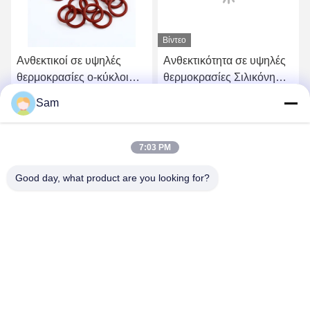
Βίντεο
Ανθεκτικοί σε υψηλές
Ανθεκτικότητα σε υψηλές
θερμοκρασίες ο-κύκλοι
θερμοκρασίες Σιλικόνη
από σιλικόνη για
στερεής λωρίδας
Sam
βιομηχανική χρήση
Πυροσβεστήρας Πίεσης
Βρείτε την καλύτερη τιμή
Βρείτε την καλύτερη τιμή
Σφραγιστικό δαχτυλίδι
Σφραγίδα
7:03 PM
Good day, what product are you looking for?
SHENZHEN TENCHY SILICONE&RUBBER
CO.,LTD
sales@tenchy.cn