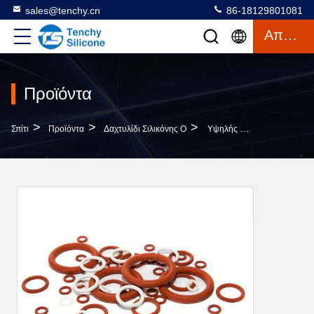
sales@tenchy.cn
86-18129801081
Απόσπασμα
Προϊόντα
>
>
>
Σπίτι
Προϊόντα
Δαχτυλίδι Σιλικόνης Ο
Υψηλής Θερμοκρασίας Σιλικόνη O Δαχτυλίδια Ανθεκτικά Σε Οξέα Και Αλκαλία, Χωρίς Μόλυβδο