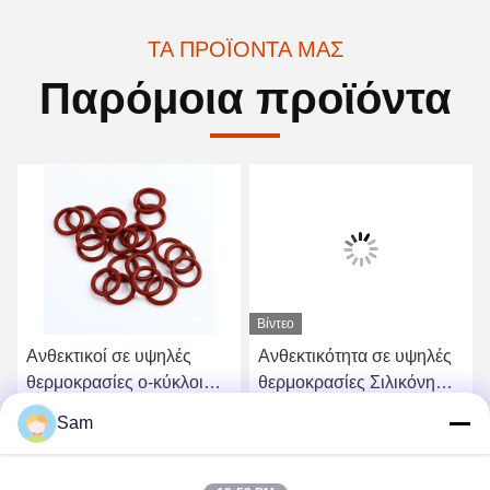
ΤΑ ΠΡΟΪΌΝΤΑ ΜΑΣ
Παρόμοια προϊόντα
Βίντεο
Ανθεκτικοί σε υψηλές
Ανθεκτικότητα σε υψηλές
θερμοκρασίες ο-κύκλοι
θερμοκρασίες Σιλικόνη
από σιλικόνη για
στερεής λωρίδας
Sam
βιομηχανική χρήση
Πυροσβεστήρας Πίεσης
Βρείτε την καλύτερη τιμή
Βρείτε την καλύτερη τιμή
Σφραγιστικό δαχτυλίδι
Σφραγίδα