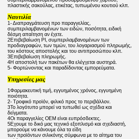
πλαστικής σακούλας, ετικέτας, τυπωμένου κουτιού κλπ.
Ναυτιλία
1- Διαπραγμάτευση προ παραγγελίας,
συμπεριλαμβανομένων των ειδών, ποσότητα, ειδική
δέσμη απαίτηση αν έχετε.
2Επιβεβαίωση PI, συμπεριλαμβανομένων των
προδιαγραφών, των τιμών, του λογαριασμού πληρωμής,
του κόστους αποστολής και του αντιπροσώπου κλπ.
3Επιβεβαίωση πληρωμής.
4Η αποστολή των πακέτων θα ελέγχεται αυστηρά.
5- Φορτώνοντας και παραδίδοντας εμπορεύματα.
Υπηρεσίες μας
1Φαρμακευτική τιμή, εγγυημένος χρόνος, εγγυημένη
ποιότητα.
2- Τροφικό προϊόν, φιλικό προς το περιβάλλον.
3Το λογότυπο μπορεί να τυπωθεί ως σχέδια και
δείγματα.
4Οι παραγγελίες OEM είναι ευπρόσδεκτες.
5Εχουμε το δικό μας τεχνικό εξοπλισμό και σχεδιαστή,
μπορούμε να κάνουμε όλα τα είδη
των προϊόντων σιλικόνης σύμφωνα με το αίτημα του