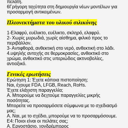
πελάτη.
6Γρήγορη ταχύτητα στη δημιουργία νέων μοντέλων για
προσαρμογή αντικειμένων.
Πλεονεκτήματα του υλικού σιλικόνης
1-Ελαφρύ, ευέλικτο, ευέλικτο, σκληρό, ελαφρύ.
2- Χωρίς μυρωδιά, χωρίς αίσθημα, φιλικό προς το
περιβάλλον.
3- Αντιφθορά, ανθεκτική στο νερό, ανθεκτική στο λάδι.
4.υψηλής αντοχής σε θερμοκρασίες, ανθεκτικό στο
χρώμα, ανθεκτικό στις υπεριώδεις ακτινοβολίες,
αντιοξικό.
Γενικές ερωτήσεις
Ερώτηση 1: Έχετε κάποια πιστοποίηση;
Ναι, έχουμε FDA, LFGB, Reach, RoHs.
Έχετε ελάχιστη παραγγελία;
Α. Μπορούμε να δεχτούμε παραγγελίες μικρής
ποσότητας.
Μπορείτε να προσαρμόσετε σύμφωνα με το σχεδιασμό
μας;
Α. Ναι, με το σχέδιο, μπορούμε να το προσαρμόσουμε.
Ε4: Ποιοι είναι οι πελάτες σας;
Α. Εργοστάσιο, χονδρέμπορος