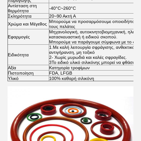
παραγωγής
Αντίσταση στη
-40°C~260°C
θερμότητα
Σκληρότητα
20~90 Ακτή Α
Μπορούμε να προσαρμόσουμε οποιοδήποτε χρ
Χρώμα και Μέγεθος
τους πελάτες
Μηχανολογική, αυτοκινητοβιομηχανική, ηλεκτρ
Εφαρμογές
κατασκευαστική ή ειδικού σκοπού.
Μπορούμε να παράγουμε σύμφωνα με το σχέδ
1.Με καλή λειτουργία σφράγισης, ανθεκτικότητ
αντιγήρανση, μη τοξικό
Ειδικότητα
2- Χωρίς μυρωδιά και καλές σφραγίδες.
3Το ειδικό υλικό σιλικόνης μπορεί να φθάσει 
Αξία
Κατηγορία τροφίμων
Πιστοποίηση
FDA, LFGB
Υλικό
100% καθαρή σιλικόνη