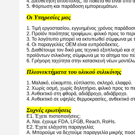
4. Διευθέτηση αποστολής, τα πακέτα θα είναι υπό
5. Φόρτωση και παράδοση εμπορευμάτων.
Οι Υπηρεσίες μας
1. Τιμή εργοστασίου, εγγυημένος χρόνος παράδοση
2. Προϊόν ποιότητας τροφίμων, φιλικό προς το περ
3. Το λογότυπο μπορεί να εκτυπωθεί σύμφωνα με τ
4. Οι παραγγελίες OEM είναι ευπρόσδεκτες.
5. Διαθέτουμε τον δικό μας τεχνικό εξοπλισμό και 
προϊόντων σιλικόνης σύμφωνα με το αίτημα του πε
6. Γρήγορη ταχύτητα στην κατασκευή νέων μοντέλ
Πλεονεκτήματα του υλικού σιλικόνης
1. Μαλακό, εύκαμπτο, εύπλαστο, σκληρό, ελαφρύ.
2. Χωρίς οσμή, χωρίς δηλητήριο, φιλικό προς το π
3. Ανθεκτικό στη φθορά, αδιάβροχο, αδιάβροχο.
4. Ανθεκτικό σε υψηλές θερμοκρασίες, ανθεκτικό στ
Συχνές ερωτήσεις
Ε1. Έχετε πιστοποιήσεις;
Α. Ναι. έχουμε FDA, LFGB, Reach, RoHs.
Ε2. Έχετε ελάχιστη παραγγελία;
Α. Μπορούμε να δεχτούμε παραγγελία μικρής ποσό