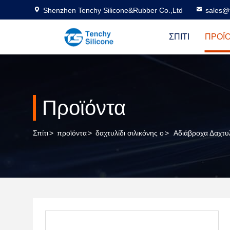
Shenzhen Tenchy Silicone&Rubber Co.,Ltd
sales@
ΣΠΊΤΙ
ΠΡΟΪ
Προϊόντα
Σπίτι
>
προϊόντα
>
δαχτυλίδι σιλικόνης ο
>
Αδιάβροχα Δαχτυλ