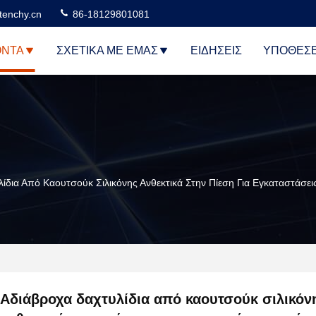
tenchy.cn
86-18129801081
ΌΝΤΑ
ΣΧΕΤΙΚΆ ΜΕ ΕΜΆΣ
ΕΙΔΉΣΕΙΣ
ΥΠΟΘΈΣΕ
ίδια Από Καουτσούκ Σιλικόνης Ανθεκτικά Στην Πίεση Για Εγκαταστάσε
Αδιάβροχα δαχτυλίδια από καουτσούκ σιλικόν