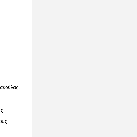
σακούλας,
ης
ους