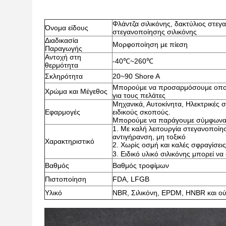
Φλάντζα σιλικόνης, δακτύλιος στεγ
Όνομα είδους
στεγανοποίησης σιλικόνης
Διαδικασία
Μορφοποίηση με πίεση
Παραγωγής
Αντοχή στη
-40℃~260℃
θερμότητα
Σκληρότητα
20~90 Shore A
Μπορούμε να προσαρμόσουμε οποι
Χρώμα και Μέγεθος
για τους πελάτες
Μηχανικά, Αυτοκίνητα, Ηλεκτρικές 
Εφαρμογές
ειδικούς σκοπούς.
Μπορούμε να παράγουμε σύμφωνα 
1. Με καλή λειτουργία στεγανοποίησ
αντιγήρανση, μη τοξικό
Χαρακτηριστικό
2. Χωρίς οσμή και καλές σφραγίσεις
3. Ειδικό υλικό σιλικόνης μπορεί ν
Βαθμός
Βαθμός τροφίμων
Πιστοποίηση
FDA, LFGB
Υλικό
NBR, Σιλικόνη, EPDM, HNBR και ο