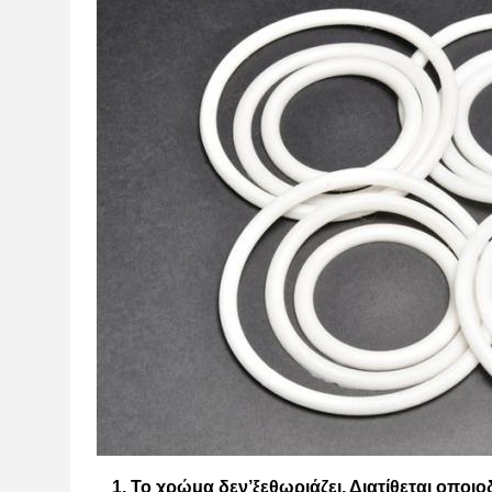
1. Το χρώμα δεν
’
ξεθωριάζει, Διατίθεται οποι