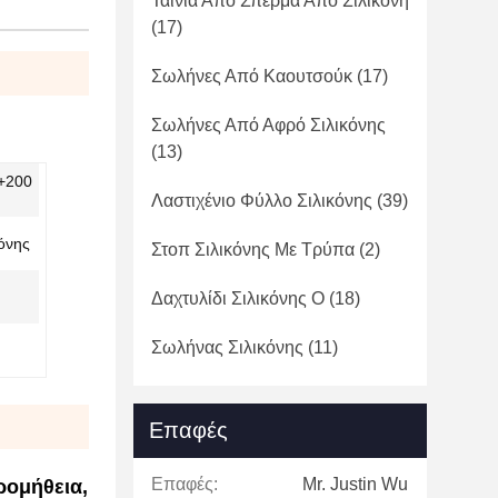
Ταινία Από Σπέρμα Από Σιλικόνη
(17)
Σωλήνες Από Καουτσούκ
(17)
Σωλήνες Από Αφρό Σιλικόνης
(13)
-+200
Λαστιχένιο Φύλλο Σιλικόνης
(39)
όνης
Στοπ Σιλικόνης Με Τρύπα
(2)
Δαχτυλίδι Σιλικόνης Ο
(18)
Σωλήνας Σιλικόνης
(11)
Επαφές
Επαφές:
Mr. Justin Wu
ρομήθεια,