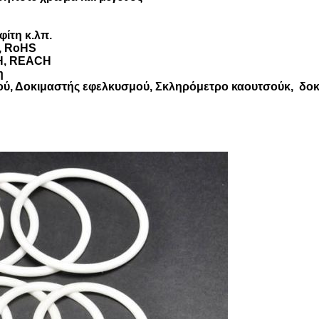
φίτη κ.λπ.
9, RoHS
SH, REACH
η
ού, Δοκιμαστής εφελκυσμού, Σκληρόμετρο καουτσούκ, δο