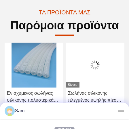
ΤΑ ΠΡΟΪΌΝΤΑ ΜΑΣ
Παρόμοια προϊόντα
Βίντεο
Ενισχυμένος σωλήνας
Σωλήνας σιλικόνης
σιλικόνης πολυστερικά
πλεγμένος υψηλής πίεσης
πλεγμένος ανθεκτικός σε
FDA Food Grade για
Sam
υψηλές θερμοκρασίες σε
μηχανήματα τροφίμων
Βρείτε την καλύτερη τιμή
Βρείτε την καλύτερη τιμή
φαρμακευτικά δοχεία