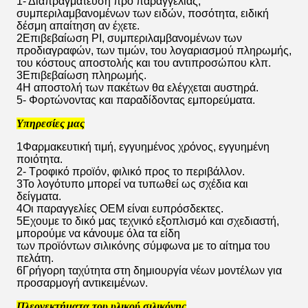
1- Διαπραγμάτευση προ παραγγελίας,
συμπεριλαμβανομένων των ειδών, ποσότητα, ειδική
δέσμη απαίτηση αν έχετε.
2Επιβεβαίωση PI, συμπεριλαμβανομένων των
προδιαγραφών, των τιμών, του λογαριασμού πληρωμής,
του κόστους αποστολής και του αντιπροσώπου κλπ.
3Επιβεβαίωση πληρωμής.
4Η αποστολή των πακέτων θα ελέγχεται αυστηρά.
5- Φορτώνοντας και παραδίδοντας εμπορεύματα.
Υπηρεσίες μας
1Φαρμακευτική τιμή, εγγυημένος χρόνος, εγγυημένη
ποιότητα.
2- Τροφικό προϊόν, φιλικό προς το περιβάλλον.
3Το λογότυπο μπορεί να τυπωθεί ως σχέδια και
δείγματα.
4Οι παραγγελίες OEM είναι ευπρόσδεκτες.
5Εχουμε το δικό μας τεχνικό εξοπλισμό και σχεδιαστή,
μπορούμε να κάνουμε όλα τα είδη
των προϊόντων σιλικόνης σύμφωνα με το αίτημα του
πελάτη.
6Γρήγορη ταχύτητα στη δημιουργία νέων μοντέλων για
προσαρμογή αντικειμένων.
Πλεονεκτήματα του υλικού σιλικόνης