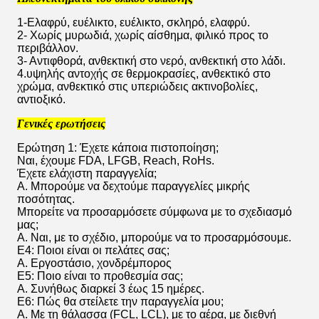
1-Ελαφρύ, ευέλικτο, ευέλικτο, σκληρό, ελαφρύ.
2- Χωρίς μυρωδιά, χωρίς αίσθημα, φιλικό προς το
περιβάλλον.
3- Αντιφθορά, ανθεκτική στο νερό, ανθεκτική στο λάδι.
4.υψηλής αντοχής σε θερμοκρασίες, ανθεκτικό στο
χρώμα, ανθεκτικό στις υπεριώδεις ακτινοβολίες,
αντιοξικό.
Γενικές ερωτήσεις
Ερώτηση 1: Έχετε κάποια πιστοποίηση;
Ναι, έχουμε FDA, LFGB, Reach, RoHs.
Έχετε ελάχιστη παραγγελία;
Α. Μπορούμε να δεχτούμε παραγγελίες μικρής
ποσότητας.
Μπορείτε να προσαρμόσετε σύμφωνα με το σχεδιασμό
μας;
Α. Ναι, με το σχέδιο, μπορούμε να το προσαρμόσουμε.
Ε4: Ποιοι είναι οι πελάτες σας;
Α. Εργοστάσιο, χονδρέμπορος
Ε5: Ποιο είναι το προθεσμία σας;
Α. Συνήθως διαρκεί 3 έως 15 ημέρες.
Ε6: Πώς θα στείλετε την παραγγελία μου;
Α. Με τη θάλασσα (FCL, LCL), με το αέρα, με διεθνή