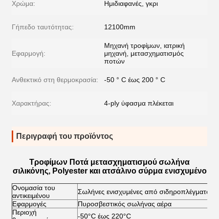
Χρώμα:
Ημιδιαφανές, γκρι
Γήπεδο ταυτότητας:
12100mm
Μηχανή τροφίμων, ιατρική
Εφαρμογή:
μηχανή, μετασχηματισμός
ποτών
Ανθεκτικό στη θερμοκρασία:
-50 ° C έως 200 ° C
Χαρακτήρας:
4-ply ύφασμα πλέκεται
Περιγραφή του προϊόντος
Τροφίμων Ποτά μετασχηματισμού σωλήνα
σιλικόνης, Polyester και ατσάλινο σύρμα ενισχυμένο
Ονομασία του
Σωλήνες ενισχυμένες από σιδηροπλέγματα
αντικειμένου
Εφαρμογές
Πυροσβεστικός σωλήνας αέρα
Περιοχή
-50°C έως 220°C