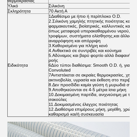
θερμοκρασίας
Υλικό
Σιλικόνη
Σκληρότητα
70 Ακτή Α
1Διαθέσιμο με ήπιο ή περίπλοκο O.D.
2.Σιλικόνη χαμηλής πτητικής ποιότητας κατάλ
φαρμακευτικές, βιοϊατρικές, καλλυντικές και τ
όπως μεταφορά υπερακαθαρμένου νερού, επ
τροφίμων, συστήματα ολίσθησης,και άλλες χρ
αναρρόφηση και απόρριψη
3.Καθορισμένο για πλήρη κενό
4.Ανθεκτικό σε συντριβές και κούνημα
5.Αδύναμος και βαρύ φορτίο αλλά διαφανής γ
ροής
Ειδικότητα
6Δύο τύποι διαθέσιμα: Smooth O.D. ή, για μεγ
Convoluted
7Αντιστέκεται σε ακραίες θερμοκρασίες, χημικέ
ακτινοβολία, υγρασία και έκθεση στο περιβάλ
8.Δεν προσδίδει καμία γεύση ή μυρωδιά στα 
9.Αποθηκεύονται σε 4-5 μέτρα ίσια μήκη
10.Δοκιμασμένη παρτίδα, ανιχνεύσιμη με ταυ
σακούλες
11.Δοκιμασμένος έλεγχος ποιότητας
12.Διαθέσιμα επιμέρους μήκη, μεγέθη, χρώματ
καθαρισμό και/ή συσκευασία