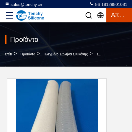
sales@tenchy.cn
86-18129801081
Απόσπασμα
Προϊόντα
>
>
>
Σπίτι
Προϊόντα
Πλεγμένο Σωλήνα Σιλικόνης
Σωλήνας Σιλικόνης Πλεγμένος Για Ποτά, Χαμηλής Πτητικότητας, Φαρμακευτικής Ποιότητας