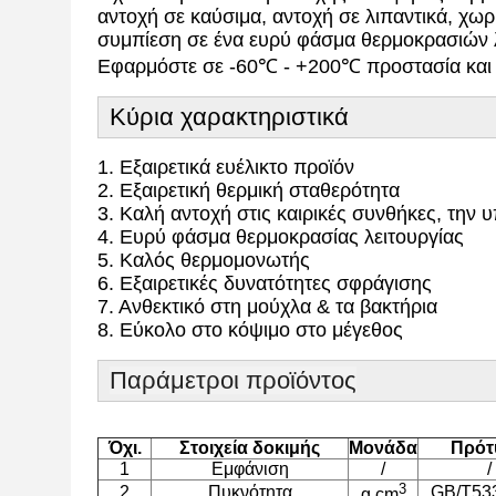
αντοχή σε καύσιμα, αντοχή σε λιπαντικά, χω
συμπίεση σε ένα ευρύ φάσμα θερμοκρασιών λε
Εφαρμόστε σε -60℃ - +200℃ προστασία και
Κύρια χαρακτηριστικά
1. Εξαιρετικά ευέλικτο προϊόν
2. Εξαιρετική θερμική σταθερότητα
3. Καλή αντοχή στις καιρικές συνθήκες, την 
4. Ευρύ φάσμα θερμοκρασίας λειτουργίας
5. Καλός θερμομονωτής
6. Εξαιρετικές δυνατότητες σφράγισης
7. Ανθεκτικό στη μούχλα & τα βακτήρια
8. Εύκολο στο κόψιμο στο μέγεθος
Παράμετροι προϊόντος
Όχι.
Στοιχεία δοκιμής
Μονάδα
Πρότ
1
Εμφάνιση
/
/
3
2
Πυκνότητα
GB/T53
g.cm