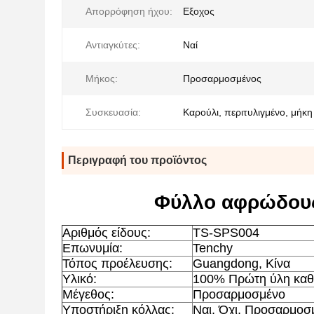
Απορρόφηση ήχου:
Εξοχος
Αντιαγκύτες:
Ναί
Μήκος:
Προσαρμοσμένος
Συσκευασία:
Καρούλι, περιτυλιγμένο, μήκ
Περιγραφή του προϊόντος
Φύλλο αφρώδους
Αριθμός είδους:
TS-SPS004
Επωνυμία:
Tenchy
Τόπος προέλευσης:
Guangdong, Κίνα
Υλικό:
100% Πρώτη ύλη καθ
Μέγεθος:
Προσαρμοσμένο
Υποστήριξη κόλλας:
Ναι, Όχι, Προσαρμοσ