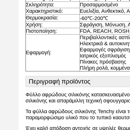
Σκληρότητα:
Προσαρμοσμένο
Χαρακτηριστικό:
Ευελιξία, Ανθεκτικό
Θερμοκρασία:
-60℃-200℃
Χρήση:
Σφράγιση, Μόνωση,
Πιστοποίηση:
FDA, REACH, ROSH
Περιβαλλοντικές ασπί
Ηλεκτρικά & αυτοκινη
Εφαρμογές σφράγιση
Εφαρμογή:
Ιατρικός εξοπλισμός
Πίνακες πρόσβασης
Πλήρη ρολά, κομμένα 
Περιγραφή προϊόντος
Φύλλο αφρώδους σιλικόνης κατασκευασμένο 
σιλικόνης και απαράμιλλη τεχνική σφουγγαρι
Τα φύλλα αφρώδους σιλικόνης Tenchy είναι τ
παραμορφώσιμο υλικό που το τυπικό καουτσ
Έχει καλή απόδοση αντοχής σε υψηλές θερμο