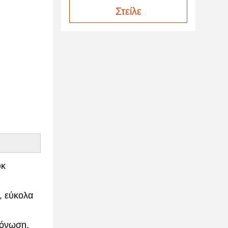
Στείλε
ύκ
, εύκολα
μόνωση,