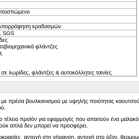
, Αποσπώμενο
 Απορρόφηση κραδασμών
, SGS
δες
τοβιομηχανικά φλάντζες
ς
σε λωρίδες, φλάντζες & αυτοκόλλητες ταινίες
με πρέσα βουλκανισμού με υψηλής ποιότητας καουτσο
ού.
ο τέλειο προϊόν για εφαρμογές που απαιτούν ένα μαλακό
ούκ απλά δεν μπορεί να προσφέρει.
κρασίες, αντοχή στη γήρανση, αντοχή στο όζον, θερμο