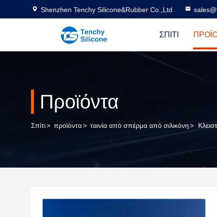
Shenzhen Tenchy Silicone&Rubber Co.,Ltd
sales@
ΣΠΊΤΙ
ΠΡΟΪ
Προϊόντα
Σπίτι
>
προϊόντα
>
ταινία από σπέρμα από σιλικόνη
>
Κλεισ