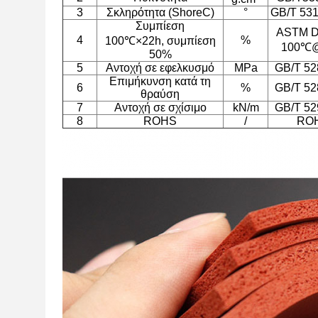
3
Σκληρότητα (ShoreC)
°
GB/T 531
Συμπίεση
ASTM D
4
%
100℃×22h, συμπίεση
100℃
50%
5
Αντοχή σε εφελκυσμό
MPa
GB/T 52
Επιμήκυνση κατά τη
6
%
GB/T 52
θραύση
7
Αντοχή σε σχίσιμο
kN/m
GB/T 52
8
ROHS
/
RO