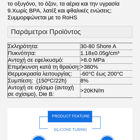
το οξυγόνο, το όζον, τα αέρια και την υγρασία
9.Χωρίς BPA, λατέξ και φθαλικές ενώσεις;
Συμμορφώνεται με το RoHS
Παράμετροι Προϊόντος
Σκληρότητα:
30-80 Shore A
Πυκνότητα:
1.18±0.05g/cm³
Αντοχή σε εφελκυσμό:
>8.0 MPa
Επιμήκυνση κατά τη θραύση:
>380%
Θερμοκρασία λειτουργίας:
-60°C έως 200°C
Συμπίεση: (150ºC/22h)
8%
Αντοχή σε σχίσιμο (αντοχή
>20KN/m
σε σχίσιμο), Die B: