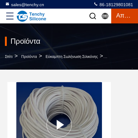
sales@tenchy.cn
86-18129801081
Απόσπασμα
Προϊόντα
>
>
>
Σπίτι
Προϊόντα
Εύκαμπτη Σωλήνωση Σιλικόνης
Φωτεινός Λαμπερό