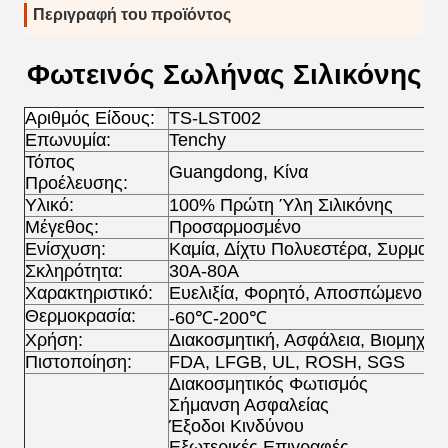
Περιγραφή του προϊόντος
Φωτεινός Σωλήνας Σιλικόνης
Αριθμός Είδους:
TS-LST002
Επωνυμία:
Tenchy
Τόπος
Guangdong, Κίνα
Προέλευσης:
Υλικό:
100% Πρώτη Ύλη Σιλικόνης
Μέγεθος:
Προσαρμοσμένο
Ενίσχυση:
Καμία, Δίχτυ Πολυεστέρα, Συρματό
Σκληρότητα:
30A-80A
Χαρακτηριστικό:
Ευελιξία, Φορητό, Αποσπώμενο
Θερμοκρασία:
-60℃-200℃
Χρήση:
Διακοσμητική, Ασφάλεια, Βιομηχαν
Πιστοποίηση:
FDA, LFGB, UL, ROSH, SGS
Διακοσμητικός Φωτισμός
Σήμανση Ασφαλείας
Έξοδοι Κινδύνου
Εξωτερικές Επιγραφές