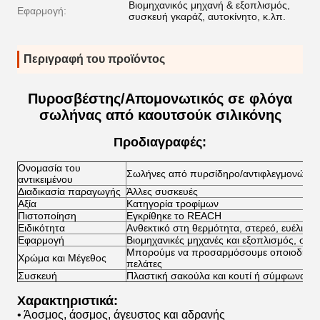
Βιομηχανικός μηχανή & εξοπλισμός,
Εφαρμογή:
συσκευή γκαράζ, αυτοκίνητο, κ.λπ.
Περιγραφή του προϊόντος
Πυροσβέστης/Απομονωτικός σε φλόγα
σωλήνας από καουτσούκ σιλικόνης
Προδιαγραφές:
Ονομασία του
Σωλήνες από πυρσίδηρο/αντιφλεγμονώδη 
αντικειμένου
Διαδικασία παραγωγής
Άλλες συσκευές
Αξία
Κατηγορία τροφίμων
Πιστοποίηση
Εγκρίθηκε το REACH
Ειδικότητα
Ανθεκτικό στη θερμότητα, στερεό, ευέλικτ
Εφαρμογή
Βιομηχανικές μηχανές και εξοπλισμός, συσ
Μπορούμε να προσαρμόσουμε οποιοδήποτε
Χρώμα και Μέγεθος
πελάτες
Συσκευή
Πλαστική σακούλα και κουτί ή σύμφωνα με 
Χαρακτηριστικά:
• Άοσμος, άοσμος, άγευστος και αδρανής