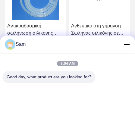
Αντικραδασμική
Ανθεκτικό στη γήρανση
σωλήνωση σιλικόνης
Σωλήνας σιλικόνης σε
υψηλής θερμοκρασίας
υψηλές θερμοκρασίες
Sam
Εγκεκριμένη από την FDA
Σωλήνας από πλατίνα
Βρείτε την καλύτερη τιμή
Βρείτε την καλύτερη τιμή
LFGB
σκληρυμένη σιλικόνη
3:04 AM
Good day, what product are you looking for?
SHENZHEN TENCHY SILICONE&RUBBER
CO.,LTD
sales@tenchy.cn
86-18129801081