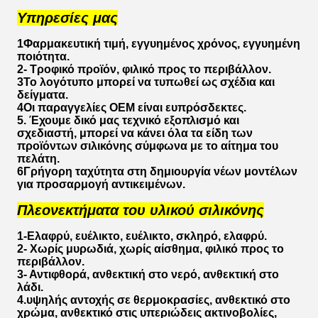
Υπηρεσίες μας
1Φαρμακευτική τιμή, εγγυημένος χρόνος, εγγυημένη
ποιότητα.
2- Τροφικό προϊόν, φιλικό προς το περιβάλλον.
3Το λογότυπο μπορεί να τυπωθεί ως σχέδια και
δείγματα.
4Οι παραγγελίες OEM είναι ευπρόσδεκτες.
5. Έχουμε δικό μας τεχνικό εξοπλισμό και
σχεδιαστή, μπορεί να κάνει όλα τα είδη των
προϊόντων σιλικόνης σύμφωνα με το αίτημα του
πελάτη.
6Γρήγορη ταχύτητα στη δημιουργία νέων μοντέλων
για προσαρμογή αντικειμένων.
Πλεονεκτήματα του υλικού σιλικόνης
1-Ελαφρύ, ευέλικτο, ευέλικτο, σκληρό, ελαφρύ.
2- Χωρίς μυρωδιά, χωρίς αίσθημα, φιλικό προς το
περιβάλλον.
3- Αντιφθορά, ανθεκτική στο νερό, ανθεκτική στο
λάδι.
4.υψηλής αντοχής σε θερμοκρασίες, ανθεκτικό στο
χρώμα, ανθεκτικό στις υπεριώδεις ακτινοβολίες,