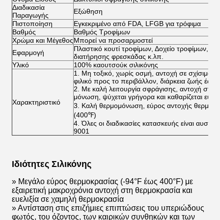
Διαδικασία
Εξώθηση
Παραγωγής
Πιστοποίηση
Εγκεκριμένο από FDA, LFGB για τρόφιμα
Βαθμός
Βαθμός Τροφίμων
Χρώμα και Μέγεθος
Μπορεί να προσαρμοστεί
Πλαστικό κουτί τροφίμων, Δοχείο τροφίμων, κου
Εφαρμογή
διατήρησης φρεσκάδας κ.λπ.
Υλικό
100% καουτσούκ σιλικόνης
1. Μη τοξικό, χωρίς οσμή, αντοχή σε σχίσιμο, 
φιλικό προς το περιβάλλον, διάρκεια ζωής έως 
2. Με καλή λειτουργία σφράγισης, αντοχή στο ν
μόνωση, ψύχεται γρήγορα και καθαρίζεται εύκο
Χαρακτηριστικό
3. Καλή θερμομόνωση, εύρος αντοχής θερμοκ
(400℉)
4. Όλες οι διαδικασίες κατασκευής είναι αυστη
9001
Ιδιότητες Σιλικόνης
» Μεγάλο εύρος θερμοκρασίας (-94°F έως 400°F) με
εξαιρετική μακροχρόνια αντοχή στη θερμοκρασία και
ευελιξία σε χαμηλή θερμοκρασία
» Αντίσταση στις επιζήμιες επιπτώσεις του υπεριώδους
φωτός, του όζοντος, των καιρικών συνθηκών και των