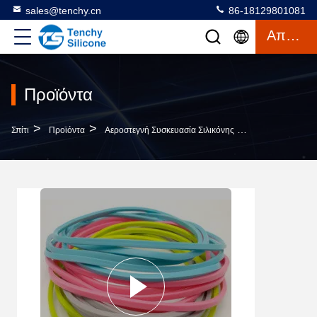
sales@tenchy.cn
86-18129801081
Απόσπασμα
Προϊόντα
>
>
>
Σπίτι
Προϊόντα
Αεροστεγνή Συσκευασία Σιλικόνης
Δακτύλιος Στεγ