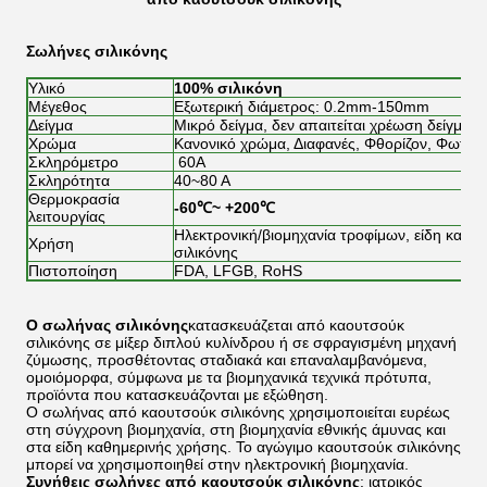
Σωλήνες σιλικόνης
Υλικό
100% σιλικόνη
Μέγεθος
Εξωτερική διάμετρος: 0.2mm-150mm
Δείγμα
Μικρό δείγμα, δεν απαιτείται χρέωση δείγματο
Χρώμα
Κανονικό χρώμα, Διαφανές, Φθορίζον, Φωτειν
Σκληρόμετρο
60A
Σκληρότητα
40~80 A
Θερμοκρασία
-60℃~ +200℃
λειτουργίας
Ηλεκτρονική/βιομηχανία τροφίμων, είδη καθημ
Χρήση
σιλικόνης
Πιστοποίηση
FDA, LFGB, RoHS
Ο σωλήνας σιλικόνης
κατασκευάζεται από καουτσούκ
σιλικόνης σε μίξερ διπλού κυλίνδρου ή σε σφραγισμένη μηχανή
ζύμωσης, προσθέτοντας σταδιακά και επαναλαμβανόμενα,
ομοιόμορφα, σύμφωνα με τα βιομηχανικά τεχνικά πρότυπα,
προϊόντα που κατασκευάζονται με εξώθηση.
Ο σωλήνας από καουτσούκ σιλικόνης χρησιμοποιείται ευρέως
στη σύγχρονη βιομηχανία, στη βιομηχανία εθνικής άμυνας και
στα είδη καθημερινής χρήσης. Το αγώγιμο καουτσούκ σιλικόνης
μπορεί να χρησιμοποιηθεί στην ηλεκτρονική βιομηχανία.
Συνήθεις σωλήνες από καουτσούκ σιλικόνης
: ιατρικός