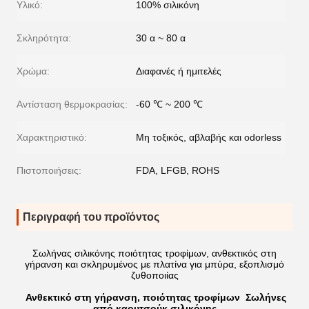
Υλικό:
100% σιλικόνη
Σκληρότητα:
30 α ~ 80 α
Χρώμα:
Διαφανές ή ημιτελές
Αντίσταση θερμοκρασίας:
-60 ℃ ~ 200 ℃
Χαρακτηριστικό:
Μη τοξικός, αβλαβής και odorless
Πιστοποιήσεις:
FDA, LFGB, ROHS
Περιγραφή του προϊόντος
Σωλήνας σιλικόνης ποιότητας τροφίμων, ανθεκτικός στη
γήρανση και σκληρυμένος με πλατίνα για μπύρα, εξοπλισμό
ζυθοποιίας
Ανθεκτικό στη γήρανση, ποιότητας τροφίμων
Σωλήνες
από καουτσούκ σιλικόνης