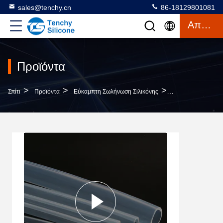
sales@tenchy.cn
86-18129801081
Απόσπασμα
Προϊόντα
>
>
>
Σπίτι
Προϊόντα
Εύκαμπτη Σωλήνωση Σιλικόνης
Πλατινένιο Σωλήν