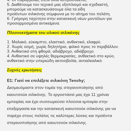
5. Διαθέτουμε τον τεχνικό μας εξοπλισμό και σχεδιαστή,
μπορούμε να κατασκευάσουμε όλα τα είδη
προϊόντων σιλικόνης σύμφωνα με το αίτημα του πελάτη.
6. Γρήγορη ταχύτητα στην κατασκευή νέων μοντέλων για
προσαρμοσμένα αντικείμενα.
Πλεονεκτήματα του υλικού σιλικόνης
1. Μαλακό, εύκαμπτο, ελαστικό, ανθεκτικό, ελαφρύ.
2. Χωρίς οσμή, χωρίς δηλητήριο, φιλικό προς το περιβάλλον.
3. Ανθεκτικό στη φθορά, αδιάβροχο, αδιάβροχο.
4. Ανθεκτικό σε υψηλές θερμοκρασίες, ανθεκτικό στο κρύο,
ανθεκτικό στην υπεριώδη ακτινοβολία, αντιαλκαλικό.
Συχνές ερωτήσεις
Ε1: Γιατί να επιλέξετε σιλικόνη Tenchy;
Δεσμευόμαστε στον τομέα της στεγανοποίησης από
καουτσούκ σιλικόνης. Το εργοστάσιό μας έχει 11 χρόνια
εμπειρίας και έχει συσσωρεύσει πλούσια εμπειρία στην
επεξεργασία και την κατασκευή καουτσούκ σιλικόνης για να
παρέχει στους πελάτες τις καλύτερες λύσεις και προϊόντα
στεγανοποίησης από καουτσούκ σιλικόνης.