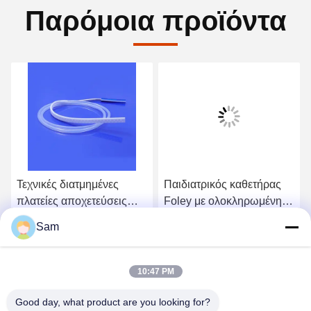
Παρόμοια προϊόντα
Τεχνικές διατμημένες
Παιδιατρικός καθετήρας
πλατείες αποχετεύσεις
Foley με ολοκληρωμένη
από σιλικόνη με
παρακολούθηση
Sam
βιοσυμβατό σχέδιο για
θερμοκρασίας και ειδικό
Βρείτε την καλύτερη τιμή
Βρείτε την καλύτερη τιμή
χειρουργική αποχέτευση
σχεδιασμό για παιδιά σε
ιατρική σιλικόνη
10:47 PM
Good day, what product are you looking for?