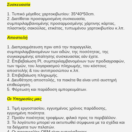
Συσκευασία
1. Τυπικό μέγεθος χαρτοκιβωτίου: 35*40*50cm.
2. Διατίθεται προσαρμοσμένη συσκευασία,
συμπεριλαμβανομένης προσαρμοσμένης χάρτινης κάρτας,
πλαστικής σακούλας, ετικέτας, τυπωμένου χαρτοκιβωτίου κ.λπ.
Αποστολή
1. Διαπραγμάτευση πριν από την παραγγελία,
συμπεριλαμβανομένων των ειδών, της ποσότητας, της
συγκεκριμένης απαίτησης συσκευασίας εάν έχετε.
2. Επιβεβαίωση PI, συμπεριλαμβανομένων των προδιαγραφών,
των τιμών, του λογαριασμού πληρωμής, του κόστους
αποστολής & του αντιπροσώπου κ.λπ.
3. Επιβεβαίωση πληρωμής.
4. Διευθέτηση αποστολής, τα πακέτα θα είναι υπό αυστηρή
επιθεώρηση.
5. Φόρτωση και παράδοση εμπορευμάτων.
Οι Υπηρεσίες μας
1. Τιμή εργοστασίου, εγγυημένος χρόνος παράδοσης,
εγγυημένη ποιότητα.
2. Προϊόν ποιότητας τροφίμων, φιλικό προς το περιβάλλον.
3. Το λογότυπο μπορεί να εκτυπωθεί σύμφωνα με τα σχέδια και
τα δείγματα των πελατών.
4. Οι παραγγελίες OEM είναι ευπρόσδεκτες.