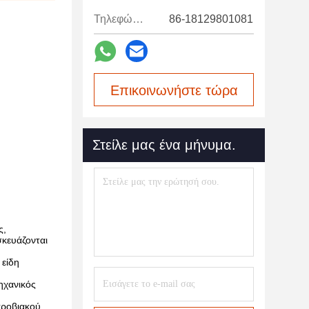
Τηλεφώνημα:
86-18129801081
Επικοινωνήστε τώρα
Στείλε μας ένα μήνυμα.
ς,
κευάζονται
 είδη
ηχανικός
κροβιακού