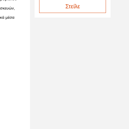
Στείλε
υσκευών,
ικά μέσα