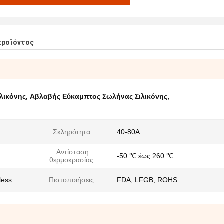
προϊόντος
λικόνης
,
Αβλαβής Εύκαμπτος Σωλήνας Σιλικόνης
,
Σκληρότητα:
40-80A
Αντίσταση
-50 ℃ έως 260 ℃
θερμοκρασίας:
less
Πιστοποιήσεις:
FDA, LFGB, ROHS