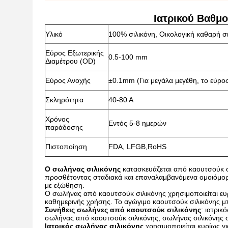
Ιατρικού Βαθμ
Υλικό
100% σιλικόνη, Οικολογική καθαρή σ
Εύρος Εξωτερικής
0.5-100 mm
Διαμέτρου (OD)
Εύρος Ανοχής
±0.1mm (Για μεγάλα μεγέθη, το εύρος
Σκληρότητα
40-80 A
Χρόνος
Εντός 5-8 ημερών
παράδοσης
Πιστοποίηση
FDA, LFGB,RoHS
Ο σωλήνας σιλικόνης
κατασκευάζεται από καουτσούκ σ
προσθέτοντας σταδιακά και επαναλαμβανόμενα ομοιόμορ
με εξώθηση.
Ο σωλήνας από καουτσούκ σιλικόνης χρησιμοποιείται ευρ
καθημερινής χρήσης. Το αγώγιμο καουτσούκ σιλικόνης μπ
Συνήθεις σωλήνες από καουτσούκ σιλικόνης
: ιατρικ
σωλήνας από καουτσούκ σιλικόνης, σωλήνας σιλικόνης 
Ιατρικός σωλήνας σιλικόνης
χρησιμοποιείται κυρίως γι