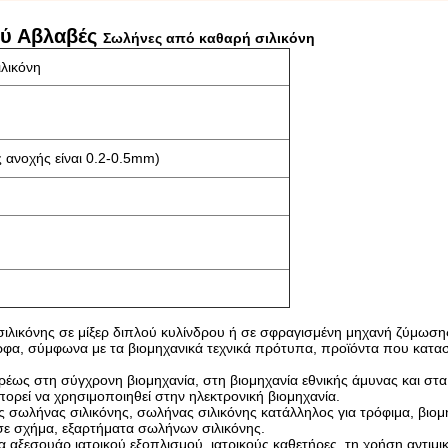
ού Αβλαβές
Σωλήνες από καθαρή σιλικόνη
ιλικόνη
 ανοχής είναι 0.2-0.5mm)
ιλικόνης σε μίξερ διπλού κυλίνδρου ή σε σφραγισμένη μηχανή ζύμωση
φα, σύμφωνα με τα βιομηχανικά τεχνικά πρότυπα, προϊόντα που κατασ
έως στη σύγχρονη βιομηχανία, στη βιομηχανία εθνικής άμυνας και στα
ορεί να χρησιμοποιηθεί στην ηλεκτρονική βιομηχανία.
ός σωλήνας σιλικόνης, σωλήνας σιλικόνης κατάλληλος για τρόφιμα, βιομ
σε σχήμα, εξαρτήματα σωλήνων σιλικόνης.
α αξεσουάρ ιατρικού εξοπλισμού, ιατρικούς καθετήρες, τη χρήση αντιμι