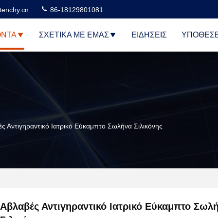
tenchy.cn
86-18129801081
ΌΝΤΑ
ΣΧΕΤΙΚΆ ΜΕ ΕΜΆΣ
ΕΙΔΉΣΕΙΣ
ΥΠΟΘΈΣΕ
ς Αντιγηραντικό Ιατρικό Εύκαμπτο Σωλήνα Σιλικόνης
Αβλαβές Αντιγηραντικό Ιατρικό Εύκαμπτο Σωλ