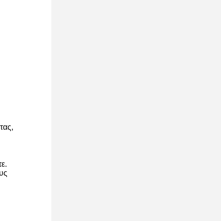
τας,
ε.
υς