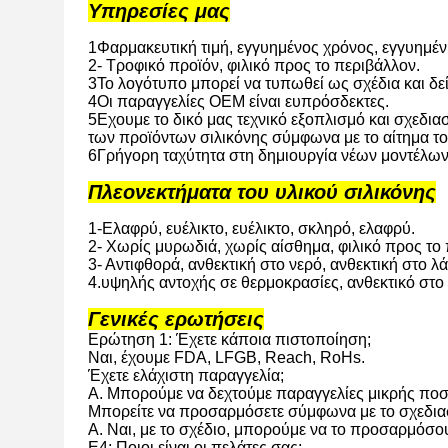
Υπηρεσίες μας
1Φαρμακευτική τιμή, εγγυημένος χρόνος, εγγυημέν
2- Τροφικό προϊόν, φιλικό προς το περιβάλλον.
3Το λογότυπο μπορεί να τυπωθεί ως σχέδια και δε
4Οι παραγγελίες OEM είναι ευπρόσδεκτες.
5Εχουμε το δικό μας τεχνικό εξοπλισμό και σχεδια
των προϊόντων σιλικόνης σύμφωνα με το αίτημα το
6Γρήγορη ταχύτητα στη δημιουργία νέων μοντέλων
Πλεονεκτήματα του υλικού σιλικόνης
1-Ελαφρύ, ευέλικτο, ευέλικτο, σκληρό, ελαφρύ.
2- Χωρίς μυρωδιά, χωρίς αίσθημα, φιλικό προς το
3- Αντιφθορά, ανθεκτική στο νερό, ανθεκτική στο λά
4.υψηλής αντοχής σε θερμοκρασίες, ανθεκτικό στο χ
Γενικές ερωτήσεις
Ερώτηση 1: Έχετε κάποια πιστοποίηση;
Ναι, έχουμε FDA, LFGB, Reach, RoHs.
Έχετε ελάχιστη παραγγελία;
Α. Μπορούμε να δεχτούμε παραγγελίες μικρής ποσ
Μπορείτε να προσαρμόσετε σύμφωνα με το σχεδια
Α. Ναι, με το σχέδιο, μπορούμε να το προσαρμόσο
Ε4: Ποιοι είναι οι πελάτες σας;