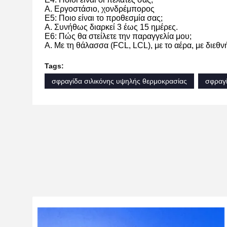
Α. Εργοστάσιο, χονδρέμπορος
Ε5: Ποιο είναι το προθεσμία σας;
Α. Συνήθως διαρκεί 3 έως 15 ημέρες.
Ε6: Πώς θα στείλετε την παραγγελία μου;
Α. Με τη θάλασσα (FCL, LCL), με το αέρα, με διεθν
Tags:
σφραγίδα σιλικόνης υψηλής θερμοκρασίας
σφραγί