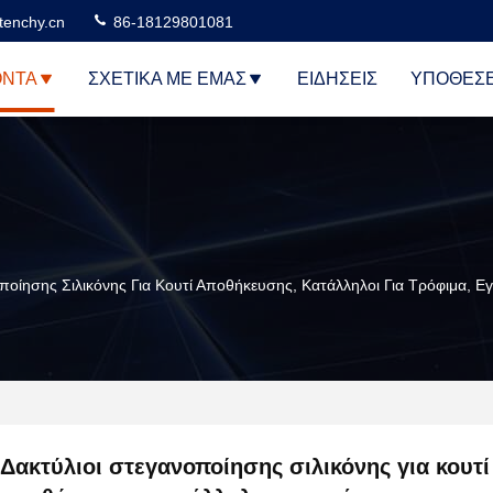
tenchy.cn
86-18129801081
ΌΝΤΑ
ΣΧΕΤΙΚΆ ΜΕ ΕΜΆΣ
ΕΙΔΉΣΕΙΣ
ΥΠΟΘΈΣΕ
οποίησης Σιλικόνης Για Κουτί Αποθήκευσης, Κατάλληλοι Για Τρόφιμα, Ε
Δακτύλιοι στεγανοποίησης σιλικόνης για κουτί