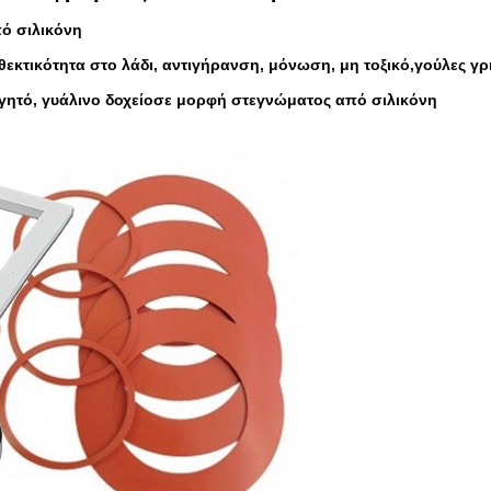
ό σιλικόνη
θεκτικότητα στο λάδι, αντιγήρανση, μόνωση, μη τοξικό,
γ
ούλες γρ
γητό, γυάλινο δοχείο
σε μορφή στεγνώματος από σιλικόνη