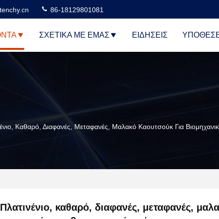
tenchy.cn
86-18129801081
ΌΝΤΑ
ΣΧΕΤΙΚΆ ΜΕ ΕΜΆΣ
ΕΙΔΉΣΕΙΣ
ΥΠΟΘΈΣΕ
ένιο, Καθαρό, Διαφανές, Μεταφανές, Μαλακό Καουτσούκ Για Βιομηχανι
Πλατινένιο, καθαρό, διαφανές, μεταφανές, μαλ