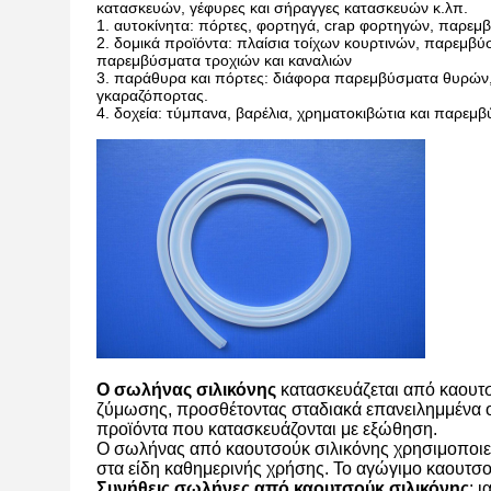
κατασκευών, γέφυρες και σήραγγες κατασκευών κ.λπ.
1. αυτοκίνητα: πόρτες, φορτηγά, crap φορτηγών, παρ
2. δομικά προϊόντα: πλαίσια τοίχων κουρτινών, παρ
παρεμβύσματα τροχιών και καναλιών
3. παράθυρα και πόρτες: διάφορα παρεμβύσματα θυρών
γκαραζόπορτας.
4. δοχεία: τύμπανα, βαρέλια, χρηματοκιβώτια και παρεμ
Ο σωλήνας σιλικόνης
κατασκευάζεται από καουτσ
ζύμωσης, προσθέτοντας σταδιακά επανειλημμένα ο
προϊόντα που κατασκευάζονται με εξώθηση.
Ο σωλήνας από καουτσούκ σιλικόνης χρησιμοποιείτ
στα είδη καθημερινής χρήσης. Το αγώγιμο καουτσο
Συνήθεις σωλήνες από καουτσούκ σιλικόνης
: 