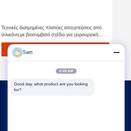
Τεχνικές διατμημένες πλατείες αποχετεύσεις από
Παι
σιλικόνη με βιοσυμβατό σχέδιο για χειρουργική
παρ
αποχέτευση
σχεδ
Βρείτε την καλύτερη τιμή
Sam
6:49 AM
Good day, what product are you looking 
for?
ΕΠΙΚΟΙΝΩΝΉΣΤΕ ΜΑΖΊ ΜΑΣ
sales@tenchy.cn
86-18129801081