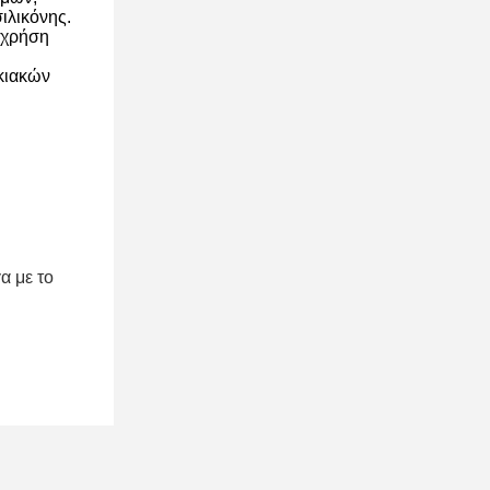
ιλικόνης.
η χρήση
κιακών
α με το