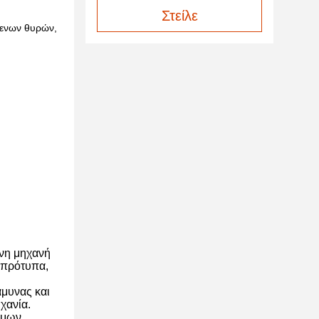
Στείλε
μενων θυρών,
ένη μηχανή
 πρότυπα,
άμυνας και
χανία.
ίμων,