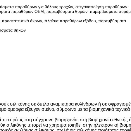
εμβύσματα παραθύρων για θόλους τροχών, στεγανοποίηση παραθύρων
εμβύσματα παραθύρων OEM, παρεμβύσματα θυρών, παρεμβύσματα συρό
, προστατευτικά άκρων, πλαίσια παραθύρων εξόδου, παρεμβύσματα
βύσματα θηκών
ούκ σιλικόνης σε διπλό αναμικτήρα κυλίνδρων ή σε σφραγισμ
μοιόμορφα εξευγενισμένα, σύμφωνα με τα βιομηχανικά τεχνικά
αι ευρέως στη σύγχρονη βιομηχανία, στη βιομηχανία εθνικής 
ύκ σιλικόνης μπορεί να χρησιμοποιηθεί στην ηλεκτρονική βιομη
ιατρικός σωλήνας σιλικόνης, σωλήνας σιλικόνης ποιότητας τροφ