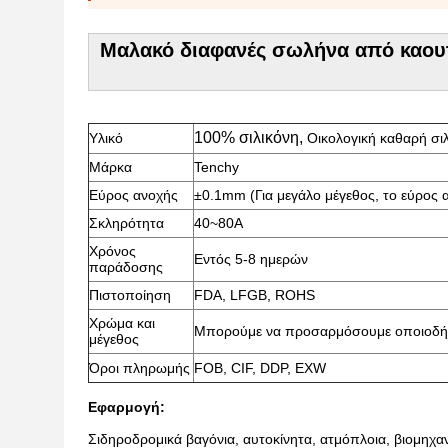
Μαλακό διαφανές σωλήνα από καουτσ
100% σιλικόνη,
Υλικό
Οικολογική καθαρή σι
Μάρκα
Tenchy
Εύρος ανοχής
±0.1mm (Για μεγάλο μέγεθος, το εύρος 
Σκληρότητα
40~80A
Χρόνος
Εντός 5-8 ημερών
παράδοσης
Πιστοποίηση
FDA, LFGB, ROHS
Χρώμα και
Μπορούμε να προσαρμόσουμε οποιοδήπο
μέγεθος
Όροι πληρωμής
FOB, CIF, DDP, EXW
Εφαρμογή:
Σιδηροδρομικά βαγόνια, αυτοκίνητα, ατμόπλοια, βιομηχα