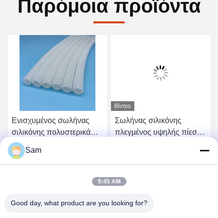
Παρόμοια προϊόντα
Βίντεο
Ενισχυμένος σωλήνας
Σωλήνας σιλικόνης
σιλικόνης πολυστερικά
πλεγμένος υψηλής πίεσης
πλεγμένος ανθεκτικός σε
FDA Food Grade για
Sam
υψηλές θερμοκρασίες σε
μηχανήματα τροφίμων
Βρείτε την καλύτερη τιμή
Βρείτε την καλύτερη τιμή
φαρμακευτικά δοχεία
9:45 AM
Good day, what product are you looking for?