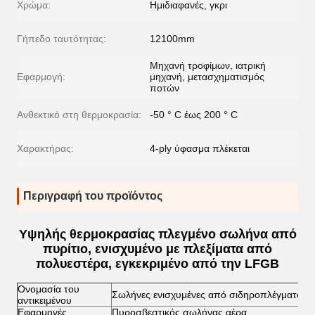
Χρώμα:
Ημιδιαφανές, γκρι
Γήπεδο ταυτότητας:
12100mm
Μηχανή τροφίμων, ιατρική
Εφαρμογή:
μηχανή, μετασχηματισμός
ποτών
Ανθεκτικό στη θερμοκρασία:
-50 ° C έως 200 ° C
Χαρακτήρας:
4-ply ύφασμα πλέκεται
Περιγραφή του προϊόντος
Υψηλής θερμοκρασίας πλεγμένο σωλήνα από
πυρίτιο, ενισχυμένο με πλεξίματα από
πολυεστέρα, εγκεκριμένο από την LFGB
Ονομασία του
Σωλήνες ενισχυμένες από σιδηροπλέγματα
αντικειμένου
Εφαρμογές
Πυροσβεστικός σωλήνας αέρα