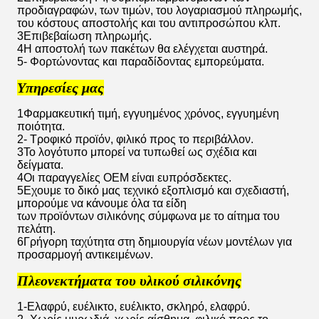
προδιαγραφών, των τιμών, του λογαριασμού πληρωμής,
του κόστους αποστολής και του αντιπροσώπου κλπ.
3Επιβεβαίωση πληρωμής.
4Η αποστολή των πακέτων θα ελέγχεται αυστηρά.
5- Φορτώνοντας και παραδίδοντας εμπορεύματα.
Υπηρεσίες μας
1Φαρμακευτική τιμή, εγγυημένος χρόνος, εγγυημένη
ποιότητα.
2- Τροφικό προϊόν, φιλικό προς το περιβάλλον.
3Το λογότυπο μπορεί να τυπωθεί ως σχέδια και
δείγματα.
4Οι παραγγελίες OEM είναι ευπρόσδεκτες.
5Εχουμε το δικό μας τεχνικό εξοπλισμό και σχεδιαστή,
μπορούμε να κάνουμε όλα τα είδη
των προϊόντων σιλικόνης σύμφωνα με το αίτημα του
πελάτη.
6Γρήγορη ταχύτητα στη δημιουργία νέων μοντέλων για
προσαρμογή αντικειμένων.
Πλεονεκτήματα του υλικού σιλικόνης
1-Ελαφρύ, ευέλικτο, ευέλικτο, σκληρό, ελαφρύ.