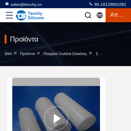
sales@tenchy.cn
86-18129801081
Απόσπασμα
Προϊόντα
>
>
>
Σπίτι
Προϊόντα
Πλεγμένο Σωλήνα Σιλικόνης
Σωλήνες Σιλικόνης Ενισχυμένων Από Πολυεστέρα Για Ηλεκτρικές Συσκευές