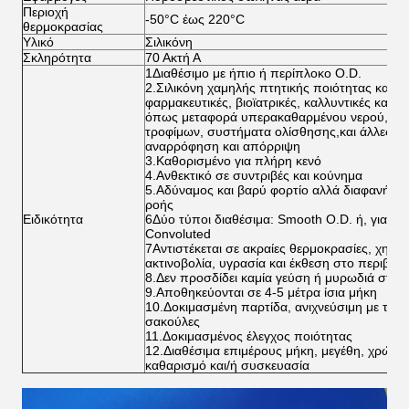
Περιοχή
-50°C έως 220°C
θερμοκρασίας
Υλικό
Σιλικόνη
Σκληρότητα
70 Ακτή Α
1Διαθέσιμο με ήπιο ή περίπλοκο O.D.
2.Σιλικόνη χαμηλής πτητικής ποιότητας κατάλ
φαρμακευτικές, βιοϊατρικές, καλλυντικές και τ
όπως μεταφορά υπερακαθαρμένου νερού, επ
τροφίμων, συστήματα ολίσθησης,και άλλες χρ
αναρρόφηση και απόρριψη
3.Καθορισμένο για πλήρη κενό
4.Ανθεκτικό σε συντριβές και κούνημα
5.Αδύναμος και βαρύ φορτίο αλλά διαφανής γ
ροής
Ειδικότητα
6Δύο τύποι διαθέσιμα: Smooth O.D. ή, για μεγ
Convoluted
7Αντιστέκεται σε ακραίες θερμοκρασίες, χημικέ
ακτινοβολία, υγρασία και έκθεση στο περιβάλ
8.Δεν προσδίδει καμία γεύση ή μυρωδιά στα 
9.Αποθηκεύονται σε 4-5 μέτρα ίσια μήκη
10.Δοκιμασμένη παρτίδα, ανιχνεύσιμη με ταυ
σακούλες
11.Δοκιμασμένος έλεγχος ποιότητας
12.Διαθέσιμα επιμέρους μήκη, μεγέθη, χρώματ
καθαρισμό και/ή συσκευασία