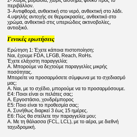
2- Χωρίς μυρωδιά, χωρίς αίσθημα, φιλικό προς το
περιβάλλον.
3- Αντιφθορά, ανθεκτική στο νερό, ανθεκτική στο λάδι.
4.υψηλής αντοχής σε θερμοκρασίες, ανθεκτικό στο
χρώμα, ανθεκτικό στις υπεριώδεις ακτινοβολίες,
αντιοξικό.
Γενικές ερωτήσεις
Ερώτηση 1: Έχετε κάποια πιστοποίηση;
Ναι, έχουμε FDA, LFGB, Reach, RoHs.
Έχετε ελάχιστη παραγγελία;
Α. Μπορούμε να δεχτούμε παραγγελίες μικρής
ποσότητας.
Μπορείτε να προσαρμόσετε σύμφωνα με το σχεδιασμό
μας;
Α. Ναι, με το σχέδιο, μπορούμε να το προσαρμόσουμε.
Ε4: Ποιοι είναι οι πελάτες σας;
Α. Εργοστάσιο, χονδρέμπορος
Ε5: Ποιο είναι το προθεσμία σας;
Α. Συνήθως διαρκεί 3 έως 15 ημέρες.
Ε6: Πώς θα στείλετε την παραγγελία μου;
Α. Με τη θάλασσα (FCL, LCL), με το αέρα, με διεθνή
ταχυδρομική.