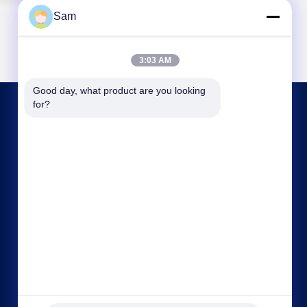
Sam
3:03 AM
Good day, what product are you looking 
for?
ΕΠΙΚΟΙΝΩΝΉΣΤΕ ΜΑΖΊ ΜΑΣ
sales@tenchy.cn
86-18129801081
Κτίριο 8, βιομηχανικό πάρκο Tongfucun,
Longhua, Shenzhen, Guangdong, Κίνα (518109)