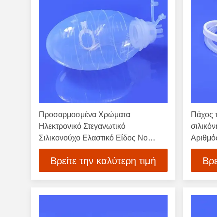
Προσαρμοσμένα Χρώματα
Πάχος 
Ηλεκτρονικό Στεγανωτικό
σιλικόν
Σιλικονούχο Ελαστικό Είδος Νο
Αριθμό
ZCST0696 Υλικό για Ηλεκτρονική
Εύκαμπ
Βρείτε την καλύτερη τιμή
Βρε
Ενθυλάκωση και Περιβαλλοντική
υγρών 
Προστασία