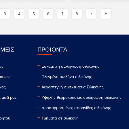
3
4
5
6
7
8
ΕΜΕΊΣ
ΠΡΟΪΌΝΤΑ
ας
Εύκαμπτη σωλήνωση σιλικόνης
ασίων
Πλεγμένο σωλήνα σιλικόνης
γχος
Αεροστεγνή συσκευασία Σιλικόνης
 μαζί μας
Υψηλής θερμοκρασίας σωλήνωση σιλικόνης
προσαρμοσμένες σφραγίδες σιλικόνης
ρρήτου
Τμήματα σε σιλικόνη