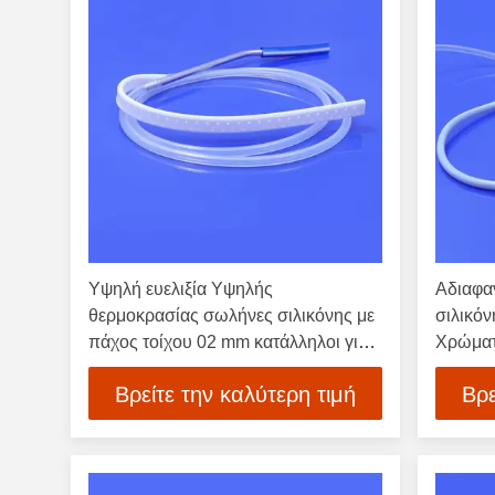
Υψηλή ευελιξία Υψηλής
Αδιαφα
θερμοκρασίας σωλήνες σιλικόνης με
σιλικό
πάχος τοίχου 02 mm κατάλληλοι για
Χρώματ
ιατρικές και τροφικές χρήσεις
σωλήνα
Βρείτε την καλύτερη τιμή
Βρε
σκληρά