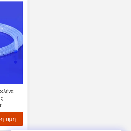
σωλήνα
ής
νη
η τιμή