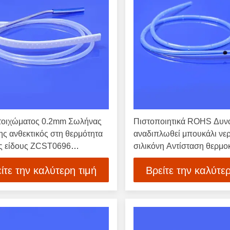
τοιχώματος 0.2mm Σωλήνας
Πιστοποιητικά ROHS Δυν
ης ανθεκτικός στη θερμότητα
αναδιπλωθεί μπουκάλι νε
ς είδους ZCST0696
σιλικόνη Αντίσταση θερμο
τος σωλήνας για μεταφορά
αρνητικό 40 έως 200 βαθ
ίτε την καλύτερη τιμή
Βρείτε την καλύτερ
αυτοκινήτων και βιομηχανίας
Κελσίου Διαρροή Ασφαλή
αναδιπλώσιμο σχεδιασμό