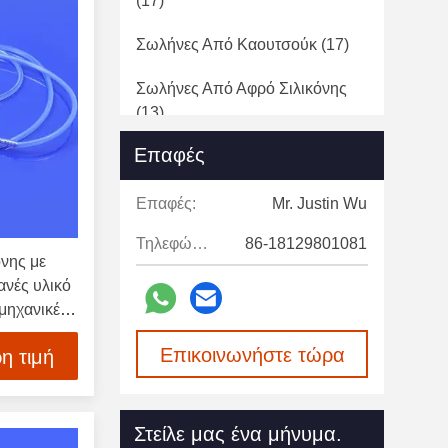
(17)
Σωλήνες Από Καουτσούκ
(17)
Σωλήνες Από Αφρό Σιλικόνης
(13)
Επαφές
Λαστιχένιο Φύλλο Σιλικόνης
(39)
Στοπ Σιλικόνης Με Τρύπα
(2)
Επαφές:
Mr. Justin Wu
Τηλεφώνημα:
86-18129801081
Δαχτυλίδι Σιλικόνης Ο
(18)
νης με
νές υλικό
Σωλήνας Σιλικόνης
(11)
ομηχανικές
ράγεται
Επικοινωνήστε τώρα
η τιμή
Rubber Co.
Στείλε μας ένα μήνυμα.