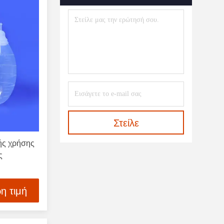
Στείλε
κής χρήσης
ς
η τιμή