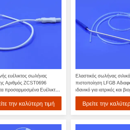
νής ευέλικτος σωλήνας
Ελαστικός σωλήνας σιλικό
νης Αριθμός ZCST0696
πιστοποίηση LFGB Αδιαφα
α προσαρμοσμένα Ευέλικτος
ιδανικό για ιατρικές και βι
ς σιλικόνης Κατάλληλος για
χρήσεις τροφίμων που πα
ίτε την καλύτερη τιμή
Βρείτε την καλύτερ
 περιβάλλοντα
από την Tenchy Silicone 