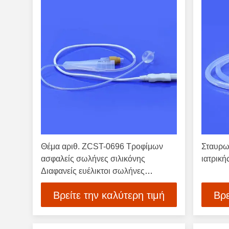
Θέμα αριθ. ZCST-0696 Τροφίμων
Σταυρω
ασφαλείς σωλήνες σιλικόνης
ιατρική
Διαφανείς ευέλικτοι σωλήνες
σιλικόνης κατάλληλοι για τη
Βρείτε την καλύτερη τιμή
Βρε
βιομηχανία τροφίμων και ποτών