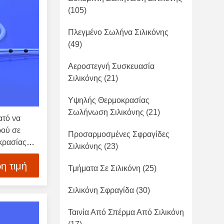
(105)
Πλεγμένο Σωλήνα Σιλικόνης
(49)
Αεροστεγνή Συσκευασία
Σιλικόνης
(21)
Υψηλής Θερμοκρασίας
Σωλήνωση Σιλικόνης
(21)
ατό να
ρού σε
Προσαρμοσμένες Σφραγίδες
κρασίας
Σιλικόνης
(23)
μούς
η τιμή
ς
Τμήματα Σε Σιλικόνη
(25)
Σιλικόνη Σφραγίδα
(30)
Ταινία Από Σπέρμα Από Σιλικόνη