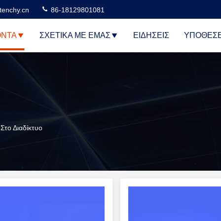
tenchy.cn
86-18129801081
ΌΝΤΑ
ΣΧΕΤΙΚΆ ΜΕ ΕΜΆΣ
ΕΙΔΉΣΕΙΣ
ΥΠΟΘΈΣΕ
Στο Διαδίκτυο