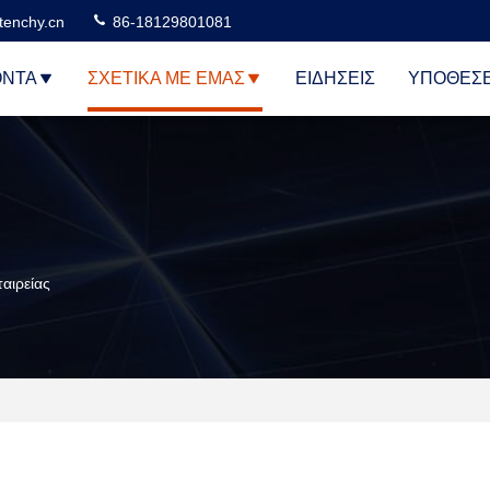
tenchy.cn
86-18129801081
ΌΝΤΑ
ΣΧΕΤΙΚΆ ΜΕ ΕΜΆΣ
ΕΙΔΉΣΕΙΣ
ΥΠΟΘΈΣΕ
αιρείας