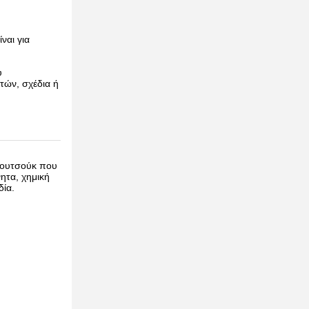
ναι για
ύ
τών, σχέδια ή
καουτσούκ που
ητα, χημική
δία.