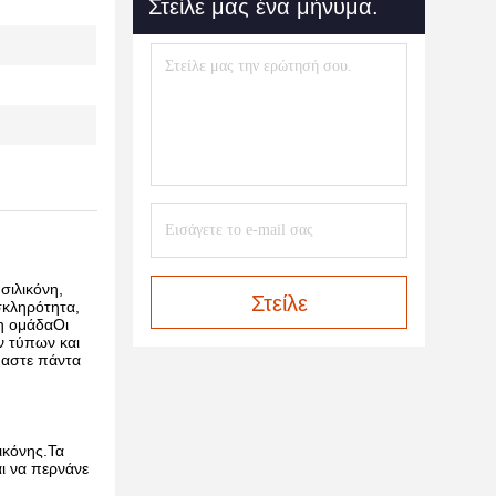
Στείλε μας ένα μήνυμα.
σιλικόνη,
Στείλε
σκληρότητα,
ρη ομάδαΟι
ν τύπων και
μαστε πάντα
ικόνης.Τα
ι να περνάνε