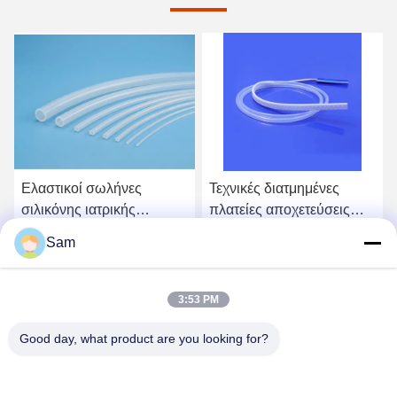
Ελαστικοί σωλήνες
Τεχνικές διατμημένες
σιλικόνης ιατρικής
πλατείες αποχετεύσεις
ποιότητας με ομαλές
από σιλικόνη με
Sam
επιφάνειες και εξαιρετική
βιοσυμβατό σχέδιο για
Βρείτε την καλύτερη τιμή
Βρείτε την καλύτερη τιμή
ευελιξία για τη μεταφορά
χειρουργική αποχέτευση
υγρών
3:53 PM
Good day, what product are you looking for?