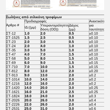
Σωλήνες από σιλικόνη τροφίμων
Προδιαγραφές
Ανεκτικότητα
Άρθρο #
Υπεραντερόληπτη
Δάχος
για
ΙΔ ((μμ)
γ
δόση (OD))
(μμ)
ταυτότητα
ΣΤ-12
1.0
2.0
0.5
±0.10
ΣΤ-1525
1.5
2.5
0.5
±0.10
ΣΤ-23
2.0
3.0
0.5
±0.10
ΣΤ-24
2.0
4.0
1.0
±0.10
ΣΤ-35
3.0
5.0
1.0
±0.10
ΣΤ-47
4.0
7.0
1.5
±0.10
ΣΤ-58
5.0
8.0
1.5
±0.15
ΣΤ-69
6.0
9.0
1.5
±0.15
ΣΤ-710
7.0
10.0
1.5
±0.15
ΣΤ-812
8.0
12.0
2.0
±0.20
ΣΤ-913
9.0
13.0
2.0
±0.2
ΣΤ-1014
10.0
14.0
2.0
±0.2
ΣΤ-1216
12.0
16.0
2.0
±0.2
ΣΤ-1420
14.0
20.0
3.0
±0.25
ΣΤ-1621
16.0
21.0
2.5
±0.25
ΣΤ-1824
18.0
24.0
3.0
±0.3
ΣΤ-2026
20.0
26.0
3.0
±0.4
ΣΤ-2226
22.0
26.0
2.0
±0.4
±
ΣΤ-2531
25.0
31.0
3.0
±0.6
±