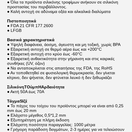
● Όλα τα προϊόντα σιλικόνης τροφίμων ανήκουν σε σιλικόνη
προστασίας του περιβάλλοντος.
● Καλή αντοχή σε αδύναμα οξέα και αλκαλικά διαλύματα
Πιστοποιητικά
● FDA 21 CFR 177.2600
● LFGB
Βασικά χαρακτηριστικά
● Υψηλή διαφάνεια, άοσμη, άγευστη και μη τοξική, χωρίς BPA
● Εξαιρετική αντοχή σε θερμό αέρα έως και +200°C
● Εξαιρετική αντοχή στο κρύο έως -60°C
● Εξαιρετική ανθεκτικότητα στην γήρανση και στις καιρικές
συνθήκες (UV, όζον)
● Να ανταποκρίνεται στις απαιτήσεις της FDA, της RoHS
● Αν τοποθετηθεί σε φυσιολογική θερμοκρασία, δεν γίνεται
κίτρινο, δεν ψήνεται, δεν φτύνεται λευκό ή δεν ξεθωριάζει
Σιλικόνη
Τ
Ούμπ
H
Αρδαιότητα
● Ακτή 50A έως 70A
Τάγμα
S
Ιζέ
● Το πάχος του τοίχου του προϊόντος μπορεί να είναι από 0,25
mm έως 20 mm
● Ελάχιστο μέγεθος 0,5*1,2 mm
● Εξυπηρέτηση με πλήρη έκδοση
● Ελάχιστη ποσότητα παραγγελίας: 1000 μέτρα
● Γρήγορη παράδοση δειγμάτων, 2-3 ημέρες για να τελειώσουν