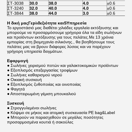
ΣΤ-3038
30.0
38.0
4.0
±0.6
±
ΣΤ-3240
32.0
40.0
4.0
±0.6
±
ΣΤ-3844
38.0
44.0
3.0
±0.6
±
Η δική μας
Γ
εpiιδεξιότητα και
S
Υπηρεσία
Το εργοστάσιό μας διαθέτει χιλιάδες εργαλεία εκτόξευσης και
μπορούμε να προσαρμόσουμε γρήγορα όλα τα είδη σωλήνων
και προϊόντων εκτόξευσης για τους πελάτες.Με 13 χρόνια
εμπειρίας στη βιομηχανία σιλικόνης., θα βοηθήσουμε τους
πελάτες μας να βρουν διάφορες λύσεις και να παρέχουν
γρήγορη υπηρεσία δειγμάτων.
Εφαρμογή
● Σωλήνες χειρισμού ποτών και γαλακτοκομικών προϊόντων
● Εξοπλισμός επεξεργασίας τροφίμων
● Σωλήνες καθαρισμού νερού
● Οικιακή συσκευή
● Εξοπλισμός ζυθοποιίας και οινοποιίας
● Φαγητά
● Αποστειρωμένη γέμιση μπουκαλιού
Συσκευή
● Στρογγυλεμένοι σωλήνες
● Κόψιμο σε μήκος και ατομική συσκευασία PE bag&Label
● Μπορούν να παρασχεθούν σε μεγάλες ποσότητες
προσαρμοσμένα κουτιά ή σακούλες