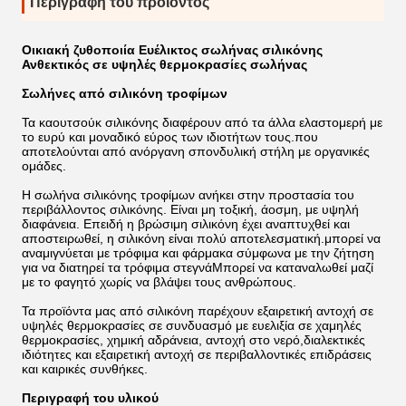
Περιγραφή του προϊόντος
Οικιακή ζυθοποιία Ευέλικτος σωλήνας σιλικόνης
Ανθεκτικός σε υψηλές θερμοκρασίες σωλήνας
Σωλήνες από σιλικόνη τροφίμων
Τα καουτσούκ σιλικόνης διαφέρουν από τα άλλα ελαστομερή με
το ευρύ και μοναδικό εύρος των ιδιοτήτων τους.που
αποτελούνται από ανόργανη σπονδυλική στήλη με οργανικές
ομάδες.
Η σωλήνα σιλικόνης τροφίμων ανήκει στην προστασία του
περιβάλλοντος σιλικόνης. Είναι μη τοξική, άοσμη, με υψηλή
διαφάνεια. Επειδή η βρώσιμη σιλικόνη έχει αναπτυχθεί και
αποστειρωθεί, η σιλικόνη είναι πολύ αποτελεσματική.μπορεί να
αναμιγνύεται με τρόφιμα και φάρμακα σύμφωνα με την ζήτηση
για να διατηρεί τα τρόφιμα στεγνάΜπορεί να καταναλωθεί μαζί
με το φαγητό χωρίς να βλάψει τους ανθρώπους.
Τα προϊόντα μας από σιλικόνη παρέχουν εξαιρετική αντοχή σε
υψηλές θερμοκρασίες σε συνδυασμό με ευελιξία σε χαμηλές
θερμοκρασίες, χημική αδράνεια, αντοχή στο νερό,διαλεκτικές
ιδιότητες και εξαιρετική αντοχή σε περιβαλλοντικές επιδράσεις
και καιρικές συνθήκες.
Περιγραφή του υλικού