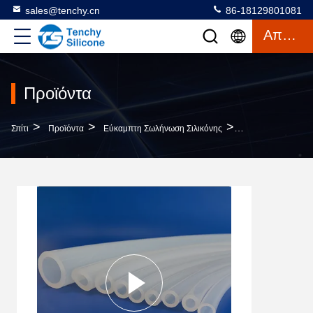
sales@tenchy.cn
86-18129801081
Απόσπασμα
Προϊόντα
>
>
>
Σπίτι
Προϊόντα
Εύκαμπτη Σωλήνωση Σιλικόνης
Το Σπίτι Παρασκε